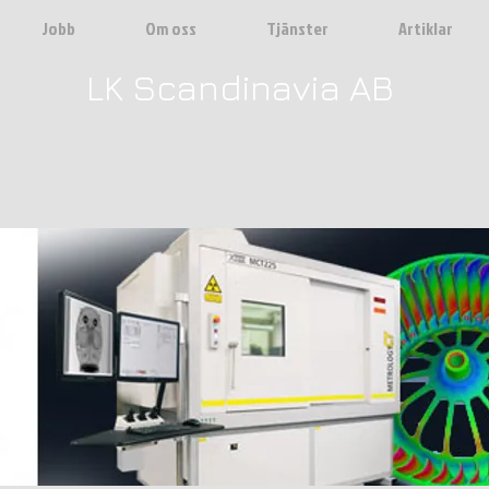
Jobb
Om oss
Tjänster
Artiklar
LK Scandinavia AB