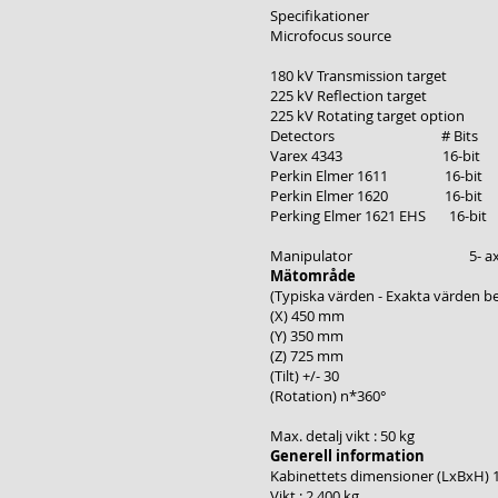
Specifikationer
Microfocus source Ma
180 kV Transmission t
225 kV Reflection targ
225 kV Rotating target o
Detectors # Bits Active pi
Varex 4343 16
Perkin Elmer 1611
Perkin Elmer 1620
Perking Elmer 162
Manipulator 5- axl
Mätområde
(Typiska värden - Exakta värden b
(X) 450 mm
(Y) 350 mm
(Z) 725 mm
(Tilt) +/- 30
(Rotation) n*360°
Max. detalj vikt : 50 kg
Generell information
Kabinettets dimensioner (LxBxH)
Vikt : 2,400 kg