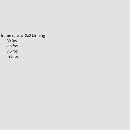
ze
 rate at 2x2 binning
0 fps
.5 fps
.5 fps
30 fps