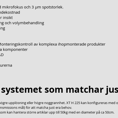
 mikrofokus och 3 µm spotstorlek.
andekostnad
r insikt
ng och volymbehandling
ing
 Monteringskontroll av komplexa ihopmonterade produkter
na komponenter
AD
turerna
 systemet som matchar jus
högre upplösning eller högre noggrannhet. XT H 225 kan konfigureras med ol
 transmissions mål) för att matcha just era behov.
som kan hantera större artiklar upp till 50kg med en diameter på ca 50cm.