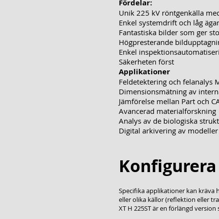
Fördelar:
Unik 225 kV röntgenkälla med
Enkel systemdrift och låg äg
Fantastiska bilder som ger sto
Högpresterande bildupptagni
Enkel inspektionsautomatiser
Säkerheten först
Applikationer
Feldetektering och felanalys
Dimensionsmätning av inter
Jämförelse mellan Part och C
Avancerad materialforskning
Analys av de biologiska struk
Digital arkivering av modeller
Konfigurera
Specifika applikationer kan kräva 
eller olika källor (reflektion eller
XT H 225ST är en förlängd version 