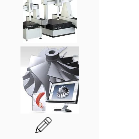
Låt oss utföra er revisionsmätning.
LK Scandinavia har mätmaskiner med
nogrannhet ner till 1,6mµ till ert
förfogande, flertalet olika laserkanners
finns också till förfogande för bästa
resultat.
Vi har även en lång erfarenhet av
uppdrag åt industrin i Sverige med
otaliga namnkunniga referenser.
Vi agerar inte bara kontrollstation, vi kan
även bistå med expertis inom
produktion o kvalitet.