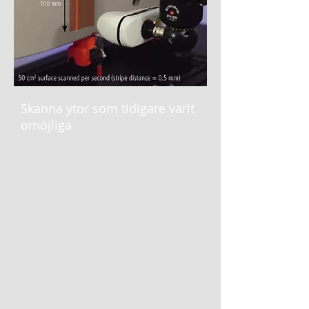
Skanna ytor som tidigare varit
omöjliga