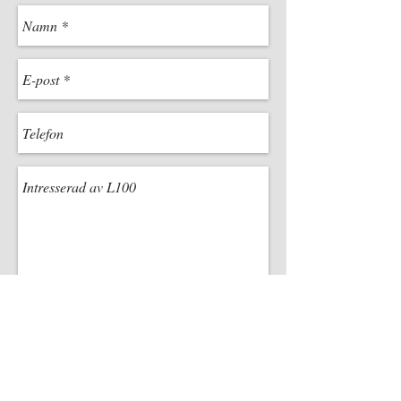
Ladda hem PDF
Den 4: e generationen av Enhanced
Sensor Performance (ESP4) anpassar
laserintensiteten för varje punkt i