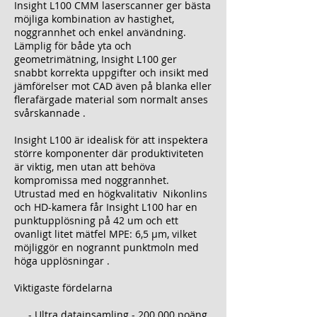
Insight L100 CMM laserscanner ger bästa
möjliga kombination av hastighet,
noggrannhet och enkel användning.
Lämplig för både yta och
geometrimätning, Insight L100 ger
snabbt korrekta uppgifter och insikt med
jämförelser mot CAD även på blanka eller
flerafärgade material som normalt anses
svårskannade .
Insight L100 är idealisk för att inspektera
större komponenter där produktiviteten
är viktig, men utan att behöva
kompromissa med noggrannhet.
Utrustad med en högkvalitativ Nikonlins
och HD-kamera får Insight L100 har en
punktupplösning på 42 um och ett
ovanligt litet mätfel MPE: 6,5 µm, vilket
möjliggör en nogrannt punktmoln med
höga upplösningar .
Viktigaste fördelarna
- Ultra datainsamling - 200.000 poäng