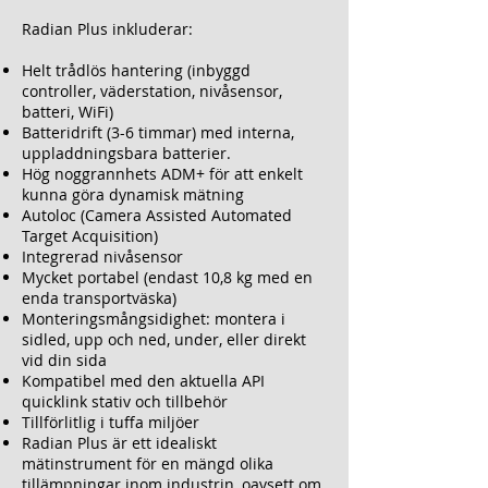
Radian Plus
inkluderar:
Helt trådlös hantering (inbyggd
controller, väderstation, nivåsensor,
batteri, WiFi)
Batteridrift (3-6 timmar) med interna,
uppladdningsbara batterier.
Hög noggrannhets ADM+ för att enkelt
kunna göra dynamisk mätning
Autoloc (Camera Assisted Automated
Target Acquisition)
Integrerad nivåsensor
Mycket portabel (endast 10,8 kg med en
enda transportväska)
Monteringsmångsidighet: montera i
sidled, upp och ned, under, eller direkt
vid din sida
Kompatibel med den aktuella API
quicklink stativ och tillbehör
Tillförlitlig i tuffa miljöer
Radian Plus
är ett idealiskt
mätinstrument för en mängd olika
tillämpningar inom industrin, oavsett om