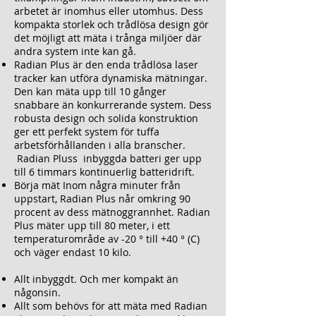
arbetet är inomhus eller utomhus. Dess
kompakta storlek och trådlösa design gör
det möjligt att mäta i trånga miljöer där
andra system inte kan gå.
Radian Plus
är den enda trådlösa laser
tracker kan utföra dynamiska mätningar.
Den kan mäta upp till 10 gånger
snabbare än konkurrerande system. Dess
robusta design och solida konstruktion
ger ett perfekt system för tuffa
arbetsförhållanden i alla branscher.
Radian Plus
s inbyggda batteri ger upp
till 6 timmars kontinuerlig batteridrift.
Börja mät Inom några minuter från
uppstart,
Radian Plus
når omkring 90
procent av dess mätnoggrannhet.
Radian
Plus
mäter upp till 80 meter, i ett
temperaturområde av -20 ° till +40 ° (C)
och väger endast 10 kilo.
Allt inbyggdt. Och mer kompakt än
någonsin.
Allt som behövs för att mäta med
Radian