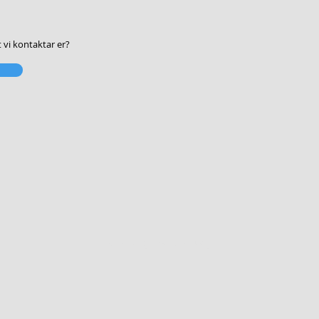
t vi kontaktar er?
© 2024 by LKSAB. Proudly