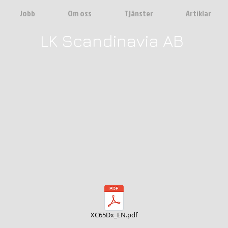
Jobb
Om oss
Tjänster
Artiklar
LK Scandinavia AB
XC65Dx_EN.pdf