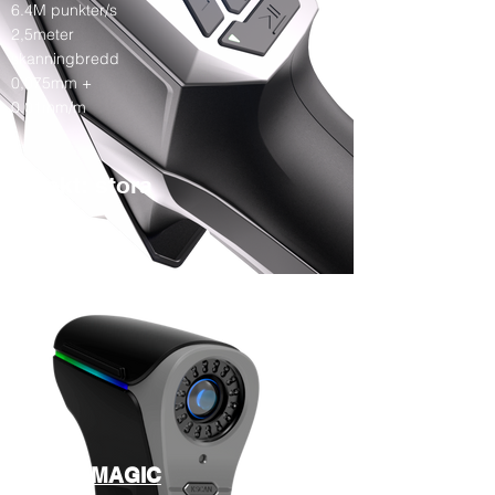
6.4M punkter/s
2,5meter
skanningbredd
0,075mm +
0.01mm/m
objekt: stora
KSCAN MAGIC