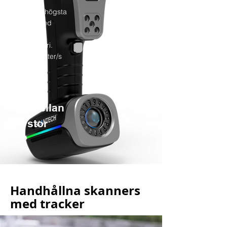
2
Skanner för högsta
precision med
inbyggd
fotogrammetri.
4.150M punkter/s
0,015mm +
0,03mm/m
objekt:
små,mellan
och stor
Handhållna skanners
med tracker