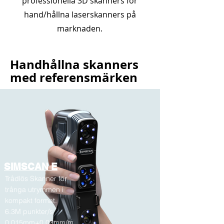
professionella 3D skanners för
hand/hållna laserskanners på
marknaden.
Handhållna skanners
med referensmärken
SIMSCAN E
Trådlös Skanner för
trånga utrymmen i
kompakt format.
6.3M punkter/s
0,015mm+0.03mm/m