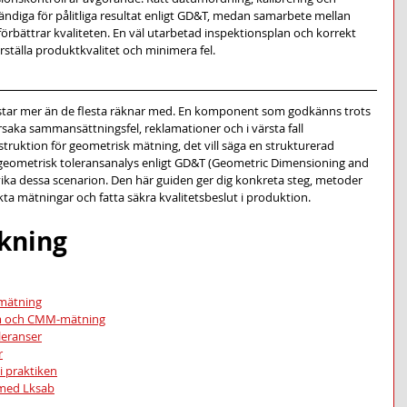
diga för pålitliga resultat enligt GD&T, medan samarbete mellan 
örbättrar kvaliteten. En väl utarbetad inspektionsplan och korrekt 
kerställa produktkvalitet och minimera fel.
star mer än de flesta räknar med. En komponent som godkänns trots 
rsaka sammansättningsfel, reklamationer och i värsta fall 
ruktion för geometrisk mätning, det vill säga en strukturerad 
geometrisk toleransanalys enligt GD&T (Geometric Dimensioning and 
vika dessa scenarion. Den här guiden ger dig konkreta steg, metoder 
ta mätningar och fatta säkra kvalitetsbeslut i produktion.
ckning
 mätning
am och CMM-mätning
leranser
r
i praktiken
 med Lksab