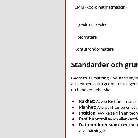
CMM (koordinatmätmaskin)
Digitalt skjutmått
Höjdmätare
Konturrondörmätare
Standarder och gru
Geometrisk mätning i industrin styr
att definiera vilka geometriska egen
du behöver behärska:
Rakhet:
 Avvikelse från en ideal 
Planhet:
 Alla punkter på en yta
Position:
 Avvikelse från en teo
Profil:
 Kontroll av yt- eller kan
Datumreferensram:
 Det koor
alla mätningar.