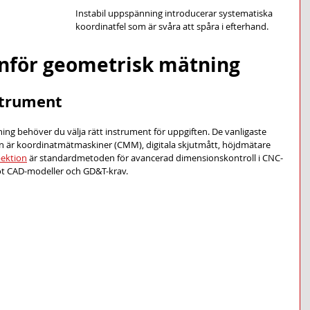
Instabil uppspänning introducerar systematiska 
koordinatfel som är svåra att spåra i efterhand.
inför geometrisk mätning
strument
g behöver du välja rätt instrument för uppgiften. De vanligaste 
in är koordinatmätmaskiner (CMM), digitala skjutmått, höjdmätare 
ektion
 är standardmetoden för avancerad dimensionskontroll i CNC-
t CAD-modeller och GD&T-krav.