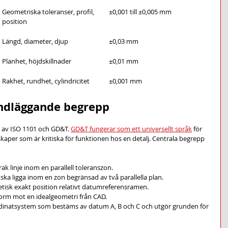
Geometriska toleranser, profil, 
±0,001 till ±0,005 mm
position
Längd, diameter, djup
±0,03 mm
Planhet, höjdskillnader
±0,01 mm
Rakhet, rundhet, cylindricitet
±0,001 mm
ndläggande begrepp
s av ISO 1101 och GD&T. 
GD&T fungerar som ett universellt språk
 för 
skaper som är kritiska för funktionen hos en detalj. Centrala begrepp 
rak linje inom en parallell toleranszon.
 ska ligga inom en zon begränsad av två parallella plan.
retisk exakt position relativt datumreferensramen.
tform mot en idealgeometri från CAD.
dinatsystem som bestäms av datum A, B och C och utgör grunden för 