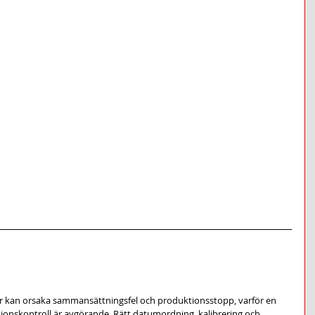
r kan orsaka sammansättningsfel och produktionsstopp, varför en 
ionskontroll är avgörande. Rätt datumordning, kalibrering och 