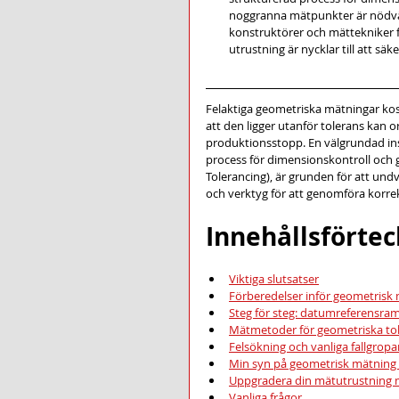
noggranna mätpunkter är nödvän
konstruktörer och mättekniker f
utrustning är nycklar till att sä
Felaktiga geometriska mätningar ko
att den ligger utanför tolerans kan o
produktionsstopp. En välgrundad inst
process för dimensionskontroll och 
Tolerancing), är grunden för att und
och verktyg för att genomföra korrek
Innehållsförte
Viktiga slutsatser
Förberedelser inför geometrisk
Steg för steg: datumreferensr
Mätmetoder för geometriska to
Felsökning och vanliga fallgropa
Min syn på geometrisk mätning 
Uppgradera din mätutrustning
Vanliga frågor