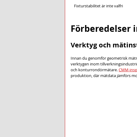
Fixturstabilitet är inte valfri
Förberedelser 
Verktyg och mätin
Innan du genomför geometrisk mätnin
verktygen inom tillverkningsindustr
och konturrondörmätare. 
CMM-insp
produktion, där mätdata jämförs mo