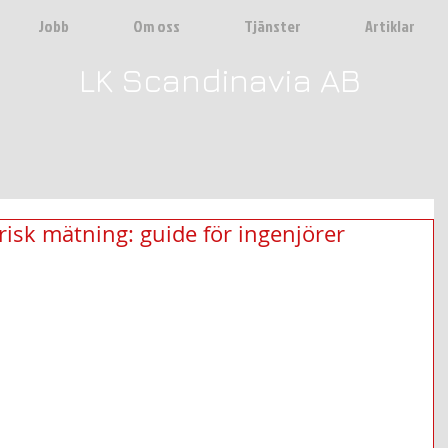
Jobb
Om oss
Tjänster
Artiklar
LK Scandinavia AB
risk mätning: guide för ingenjörer