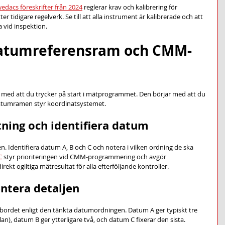
edacs föreskrifter från 2024
 reglerar krav och kalibrering för 
tidigare regelverk. Se till att alla instrument är kalibrerade och att 
ga vid inspektion.
 datumreferensram och CMM-
med att du trycker på start i mätprogrammet. Den börjar med att du 
 datumramen styr koordinatsystemet.
itning och identifiera datum
n. Identifiera datum A, B och C och notera i vilken ordning de ska 
C
 styr prioriteringen vid CMM-programmering och avgör 
ekt ogiltiga mätresultat för alla efterföljande kontroller.
entera detaljen
mätbordet enligt den tänkta datumordningen. Datum A ger typiskt tre 
lan), datum B ger ytterligare två, och datum C fixerar den sista. 