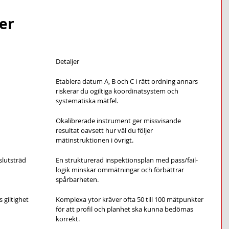
ser
Detaljer
Etablera datum A, B och C i rätt ordning annars 
riskerar du ogiltiga koordinatsystem och 
systematiska mätfel.
Okalibrerade instrument ger missvisande 
resultat oavsett hur väl du följer 
mätinstruktionen i övrigt.
lutsträd
En strukturerad inspektionsplan med pass/fail-
logik minskar ommätningar och förbättrar 
spårbarheten.
 giltighet
Komplexa ytor kräver ofta 50 till 100 mätpunkter 
för att profil och planhet ska kunna bedömas 
korrekt.