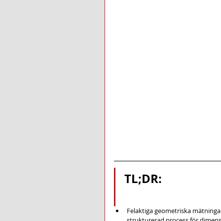
TL;DR:
Felaktiga geometriska mätninga
strukturerad process för dimens