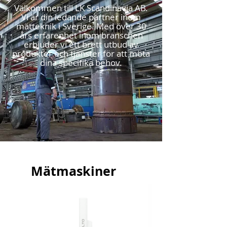
Välkommen till LK Scandinavia AB.
Vi är din ledande partner inom
mätteknik i Sverige. Med över 30
års erfarenhet inom branschen
erbjuder vi ett brett utbud av
produkter och tjänster för att möta
dina specifika behov.
Mätmaskiner