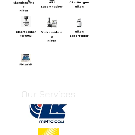
API
CT-röntgen
Skanningarma
Lasertracker
Nikon
r
Nikon
Nikon
Laserskanner
Videomätnin
Laserradar
för CMM
g
Nikon
Fixturkit
Our Services