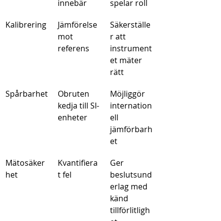
innebär
spelar roll
Kalibrering
Jämförelse 
Säkerställe
mot 
r att 
referens
instrument
et mäter 
rätt
Spårbarhet
Obruten 
Möjliggör 
kedja till SI-
internation
enheter
ell 
jämförbarh
et
Mätosäker
Kvantifiera
Ger 
het
t fel
beslutsund
erlag med 
känd 
tillförlitligh