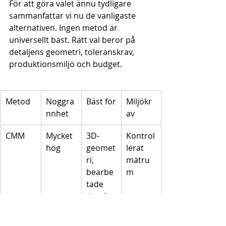
För att göra valet ännu tydligare 
sammanfattar vi nu de vanligaste 
alternativen. Ingen metod är 
universellt bäst. Rätt val beror på 
detaljens geometri, toleranskrav, 
produktionsmiljö och budget.
Metod
Noggra
Bäst för
Miljökr
nnhet
av
CMM
Mycket 
3D-
Kontrol
hög
geomet
lerat 
ri, 
mätru
bearbe
m
tade 
detaljer
Lasertr
Hög
Stora 
Verksta