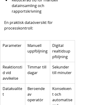
Reducerad tid för manuell 
datainsamling och 
rapportskrivning
En praktisk dataöversikt för 
processkontroll:
Parameter
Manuell 
Digital 
uppföljning
realtidsup
pföljning
Reaktionsti
Timmar till 
Sekunder 
d vid 
dagar
till minuter
avvikelse
Datakvalite
Beroende 
Konsekven
t
av 
t och 
operatör
automatise