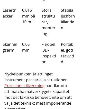
Lasertr
0,015 
Stora 
Stabila 
acker
mm på 
struktu
ljusförh
10 m
rer, 
ållande
monter
n
ing
Skannin
0,05 
Flexibel
Portab
gsarm
mm
 3D-
el, god 
inspekti
räckvid
on
d
Nyckelpunkten är att inget 
instrument passar alla situationer. 
Precision i tillverkning
 handlar om 
att matcha mätverktygets kapacitet 
mot det faktiska behovet, inte om att 
välja det tekniskt mest imponerande 