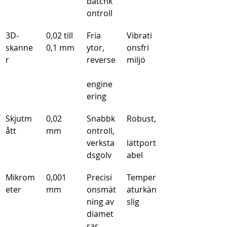
batchk
ontroll
3D-
0,02 till 
Fria 
Vibrati
skanne
0,1 mm
ytor, 
onsfri 
r
reverse
miljö
engine
ering
Skjutm
0,02 
Snabbk
Robust,
ått
mm
ontroll, 
verksta
lättport
dsgolv
abel
Mikrom
0,001 
Precisi
Temper
eter
mm
onsmät
aturkän
ning av 
slig
diamet
rar