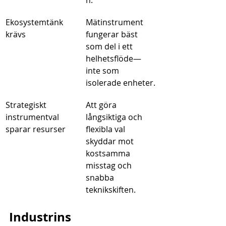
n.
Ekosystemtänk 
Mätinstrument 
krävs
fungerar bäst 
som del i ett 
helhetsflöde—
inte som 
isolerade enheter.
Strategiskt 
Att göra 
instrumentval 
långsiktiga och 
sparar resurser
flexibla val 
skyddar mot 
kostsamma 
misstag och 
snabba 
teknikskiften.
Industrins 