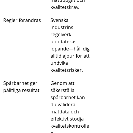
mätuppgift och 
kvalitetskrav.
Regler förändras
Svenska 
industrins 
regelverk 
uppdateras 
löpande—håll dig 
alltid ajour för att 
undvika 
kvalitetsrisker.
Spårbarhet ger 
Genom att 
pålitliga resultat
säkerställa 
spårbarhet kan 
du validera 
mätdata och 
effektivt stödja 
kvalitetskontrolle