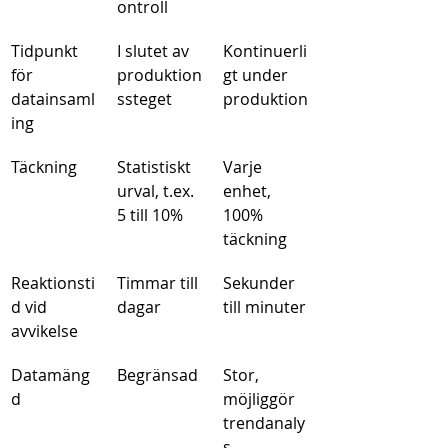
ontroll
Tidpunkt 
I slutet av 
Kontinuerli
för 
produktion
gt under 
datainsaml
ssteget
produktion
ing
Täckning
Statistiskt 
Varje 
urval, t.ex. 
enhet, 
5 till 10%
100% 
täckning
Reaktionsti
Timmar till 
Sekunder 
d vid 
dagar
till minuter
avvikelse
Datamäng
Begränsad
Stor, 
d
möjliggör 
trendanaly
s