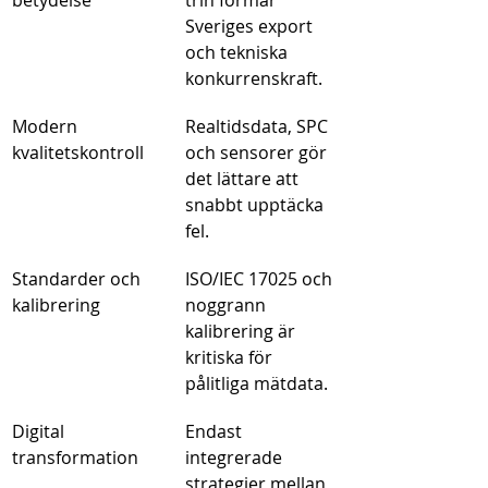
betydelse
trin formar 
Sveriges export 
och tekniska 
konkurrenskraft.
Modern 
Realtidsdata, SPC 
kvalitetskontroll
och sensorer gör 
det lättare att 
snabbt upptäcka 
fel.
Standarder och 
ISO/IEC 17025 och 
kalibrering
noggrann 
kalibrering är 
kritiska för 
pålitliga mätdata.
Digital 
Endast 
transformation
integrerade 
strategier mellan 