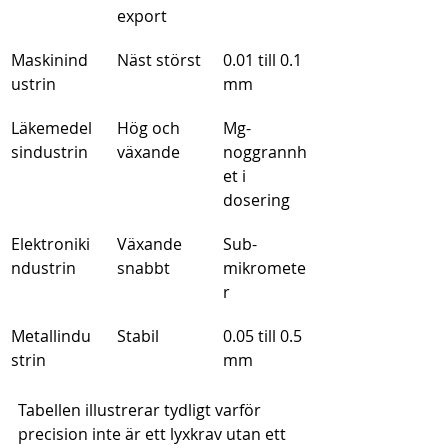
export
Maskinind
Näst störst
0.01 till 0.1 
ustrin
mm
Läkemedel
Hög och 
Mg-
sindustrin
växande
noggrannh
et i 
dosering
Elektroniki
Växande 
Sub-
ndustrin
snabbt
mikromete
r
Metallindu
Stabil
0.05 till 0.5 
strin
mm
Tabellen illustrerar tydligt varför 
precision inte är ett lyxkrav utan ett 