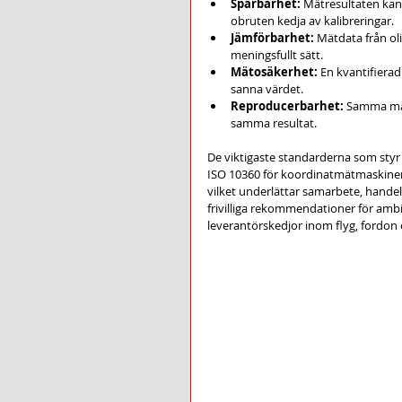
Spårbarhet:
 Mätresultaten kan 
obruten kedja av kalibreringar.
Jämförbarhet:
 Mätdata från ol
meningsfullt sätt.
Mätosäkerhet:
 En kvantifiera
sanna värdet.
Reproducerbarhet:
 Samma mät
samma resultat.
De viktigaste standarderna som styr
ISO 10360 för koordinatmätmaskiner
vilket underlättar samarbete, handel 
frivilliga rekommendationer för ambit
leverantörskedjor inom flyg, fordon 