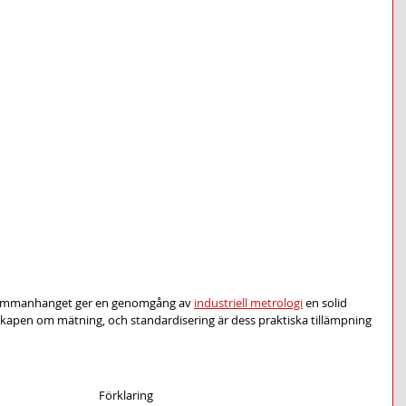
e sammanhanget ger en genomgång av 
industriell metrologi
 en solid 
skapen om mätning, och standardisering är dess praktiska tillämpning 
Förklaring