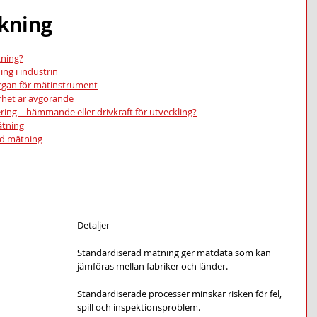
ckning
tning?
ng i industrin
organ för mätinstrument
rhet är avgörande
sering – hämmande eller drivkraft för utveckling?
ätning
ad mätning
Detaljer
Standardiserad mätning ger mätdata som kan 
jämföras mellan fabriker och länder.
Standardiserade processer minskar risken för fel, 
spill och inspektionsproblem.