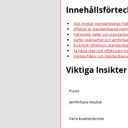
Innehållsförte
Vad innebär standardiserad mä
Effekter av standardiserad mätni
Nationella regler och standard
Varför spårbarhet och jämförba
En kritisk reflektion: Standardi
Ta nästa steg mot effektivare m
Vanliga frågor om standardiser
Viktiga Insikter
Punkt
Jämförbara resultat
Färre kvalitetsbrister