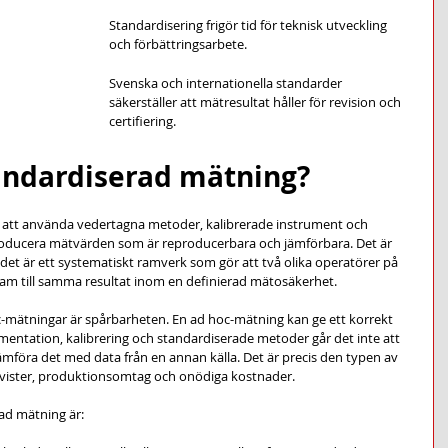
Standardisering frigör tid för teknisk utveckling 
och förbättringsarbete.
Svenska och internationella standarder 
säkerställer att mätresultat håller för revision och 
certifiering.
andardiserad mätning?
att använda vedertagna metoder, kalibrerade instrument och 
oducera mätvärden som är reproducerbara och jämförbara. Det är 
 det är ett systematiskt ramverk som gör att två olika operatörer på 
am till samma resultat inom en definierad mätosäkerhet.
c-mätningar är spårbarheten. En ad hoc-mätning kan ge ett korrekt 
umentation, kalibrering och standardiserade metoder går det inte att 
r jämföra det med data från en annan källa. Det är precis den typen av 
stvister, produktionsomtag och onödiga kostnader.
ad mätning är: