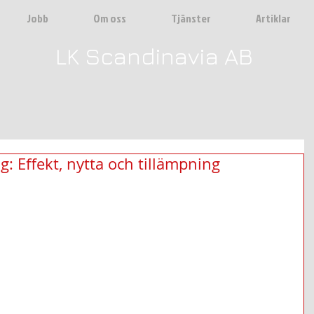
Jobb
Om oss
Tjänster
Artiklar
LK Scandinavia AB
: Effekt, nytta och tillämpning