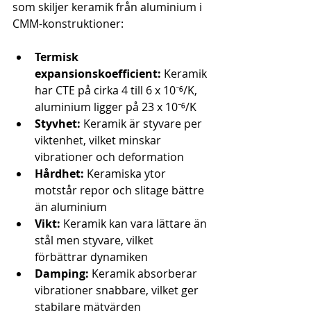
som skiljer keramik från aluminium i 
CMM-konstruktioner:
Termisk 
expansionskoefficient:
 Keramik 
har CTE på cirka 4 till 6 x 10⁻⁶/K, 
aluminium ligger på 23 x 10⁻⁶/K
Styvhet:
 Keramik är styvare per 
viktenhet, vilket minskar 
vibrationer och deformation
Hårdhet:
 Keramiska ytor 
motstår repor och slitage bättre 
än aluminium
Vikt:
 Keramik kan vara lättare än 
stål men styvare, vilket 
förbättrar dynamiken
Damping:
 Keramik absorberar 
vibrationer snabbare, vilket ger 
stabilare mätvärden