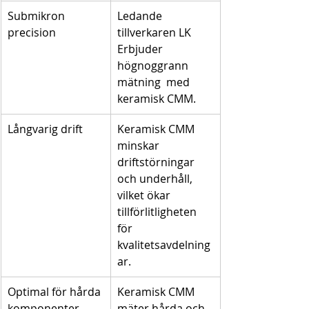
Submikron 
Ledande 
precision
tillverkaren LK 
Erbjuder 
högnoggrann 
mätning  med 
keramisk CMM.
Långvarig drift
Keramisk CMM 
minskar 
driftstörningar 
och underhåll, 
vilket ökar 
tillförlitligheten 
för 
kvalitetsavdelning
ar.
Optimal för hårda 
Keramisk CMM 
komponenter
mäter hårda och 