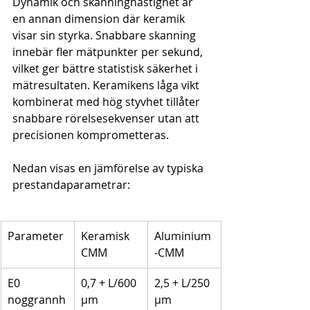
Dynamik och skanninghastighet är 
en annan dimension där keramik 
visar sin styrka. Snabbare skanning 
innebär fler mätpunkter per sekund, 
vilket ger bättre statistisk säkerhet i 
mätresultaten. Keramikens låga vikt 
kombinerat med hög styvhet tillåter 
snabbare rörelsesekvenser utan att 
precisionen komprometteras.
Nedan visas en jämförelse av typiska 
prestandaparametrar:
Parameter
Keramisk 
Aluminium
CMM
-CMM
E0 
0,7 + L/600 
2,5 + L/250 
noggrannh
μm
μm