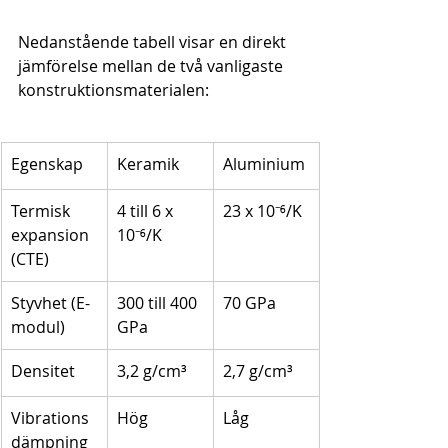
Nedanstående tabell visar en direkt 
jämförelse mellan de två vanligaste 
konstruktionsmaterialen:
Egenskap
Keramik
Aluminium
Termisk 
4 till 6 x 
23 x 10⁻⁶/K
expansion 
10⁻⁶/K
(CTE)
Styvhet (E-
300 till 400 
70 GPa
modul)
GPa
Densitet
3,2 g/cm³
2,7 g/cm³
Vibrations
Hög
Låg
dämpning