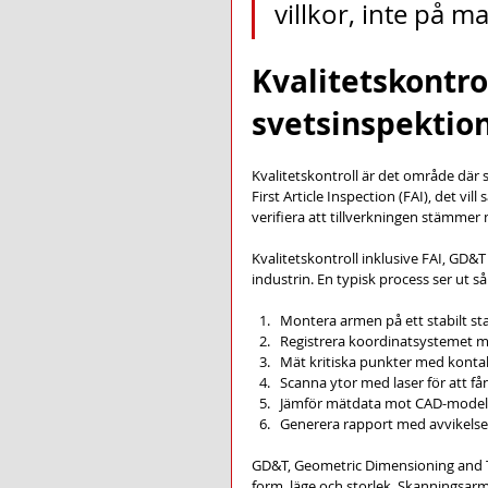
villkor, inte på m
Kvalitetskontroll
svetsinspektio
Kvalitetskontroll är det område där
First Article Inspection (FAI), det vil
verifiera att tillverkningen stämmer
Kvalitetskontroll inklusive FAI, GD&
industrin. En typisk process ser ut så
Montera armen på ett stabilt sta
Registrera koordinatsystemet mo
Mät kritiska punkter med konta
Scanna ytor med laser för att få
Jämför mätdata mot CAD-modell 
Generera rapport med avvikelse
GD&T, Geometric Dimensioning and Tole
form, läge och storlek. Skanningsa