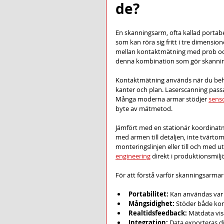
de?
En skanningsarm, ofta kallad portab
som kan röra sig fritt i tre dimens
mellan kontaktmätning med prob och 
denna kombination som gör skannings
Kontaktmätning används när du behö
kanter och plan. Laserscanning passar
Många moderna armar stödjer 
senso
byte av mätmetod.
Jämfört med en stationär koordinat
med armen till detaljen, inte tvärtom
monteringslinjen eller till och med ute
engineering
 direkt i produktionsmiljö
För att förstå varför skanningsarmar
Portabilitet:
 Kan användas var 
Mångsidighet:
 Stöder både ko
Realtidsfeedback:
 Mätdata vi
Integration:
 Data exporteras d