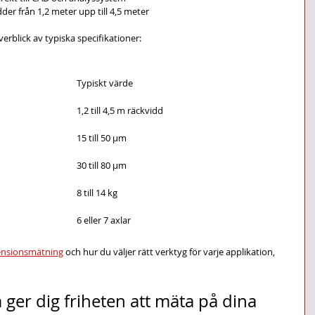
idder från 1,2 meter upp till 4,5 meter
rblick av typiska specifikationer:
Typiskt värde
1,2 till 4,5 m räckvidd
15 till 50 μm
30 till 80 μm
8 till 14 kg
6 eller 7 axlar
nsionsmätning
 och hur du väljer rätt verktyg för varje applikation, 
ger dig friheten att mäta på dina 