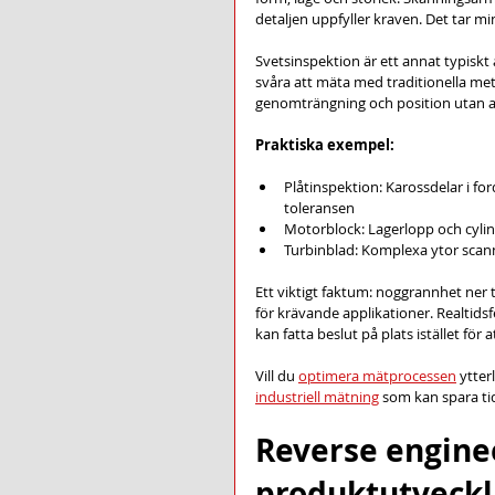
detaljen uppfyller kraven. Det tar mi
Svetsinspektion är ett annat typiskt
svåra att mäta med traditionella me
genomträngning och position utan
Praktiska exempel:
Plåtinspektion: Karossdelar i for
toleransen
Motorblock: Lagerlopp och cylin
Turbinblad: Komplexa ytor scan
Ett viktigt faktum: noggrannhet ner 
för krävande applikationer. Realtidsf
kan fatta beslut på plats istället för 
Vill du 
optimera mätprocessen
 ytter
industriell mätning
 som kan spara ti
Reverse enginee
produktutveckl