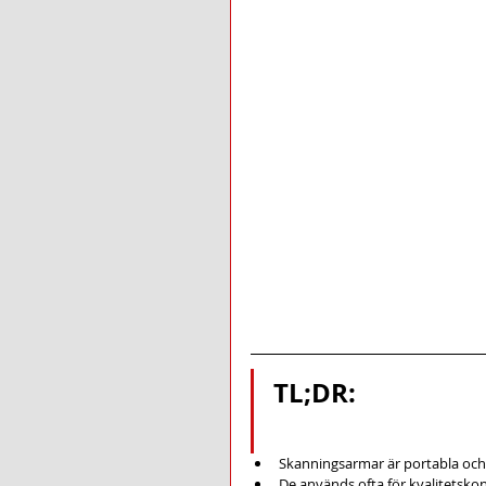
TL;DR:
Skanningsarmar är portabla och 
De används ofta för kvalitetskon