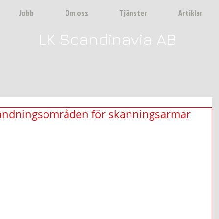
Jobb
Om oss
Tjänster
Artiklar
LK Scandinavia AB
ändningsområden för skanningsarmar