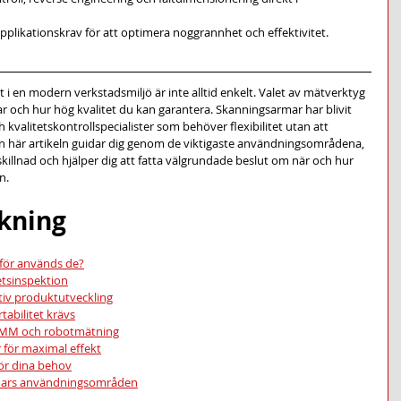
pplikationskrav för att optimera noggrannhet och effektivitet.
tat i en modern verkstadsmiljö är inte alltid enkelt. Valet av mätverktyg 
ar och hur hög kvalitet du kan garantera. Skanningsarmar har blivit 
h kvalitetskontrollspecialister som behöver flexibilitet utan att 
här artikeln guidar dig genom de viktigaste användningsområdena, 
killnad och hjälper dig att fatta välgrundade beslut om när och hur 
n.
ckning
för används de?
vetsinspektion
tiv produktutveckling
tabilitet krävs
 CMM och robotmätning
 för maximal effekt
för dina behov
rmars användningsområden