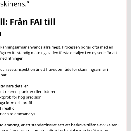
askinens.”
: Från FAI till 
n
 skanningsarmar används allra mest. Processen börjar ofta med en 
l säga en fullständig mätning av den första detaljen i en ny serie för att 
 med ritningen.
T och svetsinspektion är ett huvudområde för skanningsarmar i 
 här:
tiv nära detaljen
t referenspunkter eller fixturer
ktprob för hög precision
nga form och profil
i realtid
r och toleransanalys
rancing, är ett standardiserat sätt att beskriva tillåtna avvikelser i 
rmen mäter dessa parametrar direkt och mjukvaran beräknar om 