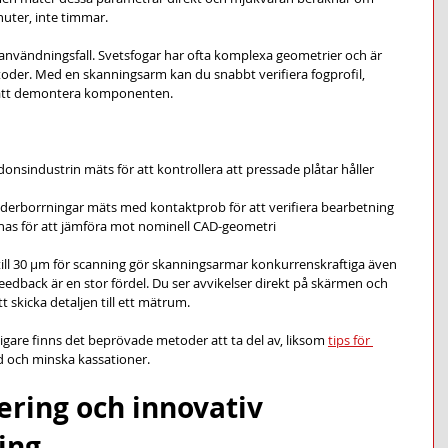
nuter, inte timmar.
 användningsfall. Svetsfogar har ofta komplexa geometrier och är 
toder. Med en skanningsarm kan du snabbt verifiera fogprofil, 
 att demontera komponenten.
donsindustrin mäts för att kontrollera att pressade plåtar håller 
derborrningar mäts med kontaktprob för att verifiera bearbetning
nas för att jämföra mot nominell CAD-geometri
till 30 μm för scanning gör skanningsarmar konkurrenskraftiga även 
eedback är en stor fördel. Du ser avvikelser direkt på skärmen och 
att skicka detaljen till ett mätrum.
ligare finns det beprövade metoder att ta del av, liksom 
tips för 
d och minska kassationer.
ring och innovativ 
ing