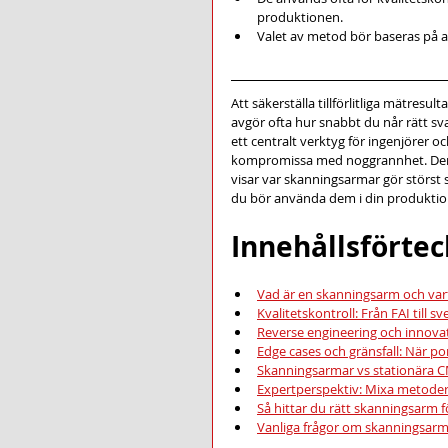
produktionen.
Valet av metod bör baseras på a
Att säkerställa tillförlitliga mätresul
avgör ofta hur snabbt du når rätt sv
ett centralt verktyg för ingenjörer oc
kompromissa med noggrannhet. Den 
visar var skanningsarmar gör störst s
du bör använda dem i din produktio
Innehållsförte
Vad är en skanningsarm och var
Kvalitetskontroll: Från FAI till s
Reverse engineering och innova
Edge cases och gränsfall: När por
Skanningsarmar vs stationära
Expertperspektiv: Mixa metoder
Så hittar du rätt skanningsarm 
Vanliga frågor om skanningsa