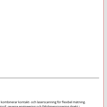
kombinerar kontakt- och laserscanning för flexibel mätning.
troll, reverse engineering och fältdimensionering direkt i 