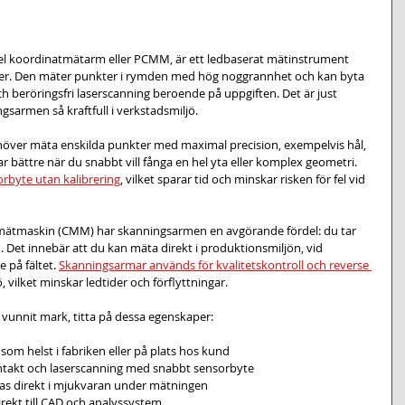
el koordinatmätarm eller PCMM, är ett ledbaserat mätinstrument 
ioner. Den mäter punkter i rymden med hög noggrannhet och kan byta 
beröringsfri laserscanning beroende på uppgiften. Det är just 
armen så kraftfull i verkstadsmiljö.
ver mäta enskilda punkter med maximal precision, exempelvis hål, 
 bättre när du snabbt vill fånga en hel yta eller komplex geometri. 
rbyte utan kalibrering
, vilket sparar tid och minskar risken för fel vid 
mätmaskin (CMM) har skanningsarmen en avgörande fördel: du tar 
. Det innebär att du kan mäta direkt i produktionsmiljön, vid 
 på fältet. 
Skanningsarmar används för kvalitetskontroll och reverse 
, vilket minskar ledtider och förflyttningar.
 vunnit mark, titta på dessa egenskaper:
som helst i fabriken eller på plats hos kund
ntakt och laserscanning med snabbt sensorbyte
sas direkt i mjukvaran under mätningen
irekt till CAD och analyssystem