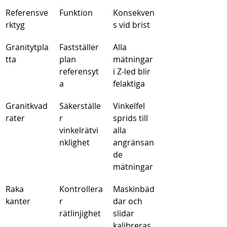
Referensve
Funktion
Konsekven
rktyg
s vid brist
Granitytpla
Fastställer 
Alla 
tta
plan 
mätningar 
referensyt
i Z-led blir 
a
felaktiga
Granitkvad
Säkerställe
Vinkelfel 
rater
r 
sprids till 
vinkelrätvi
alla 
nklighet
angränsan
de 
mätningar
Raka 
Kontrollera
Maskinbäd
kanter
r 
dar och 
rätlinjighet
slidar 
kalibreras 