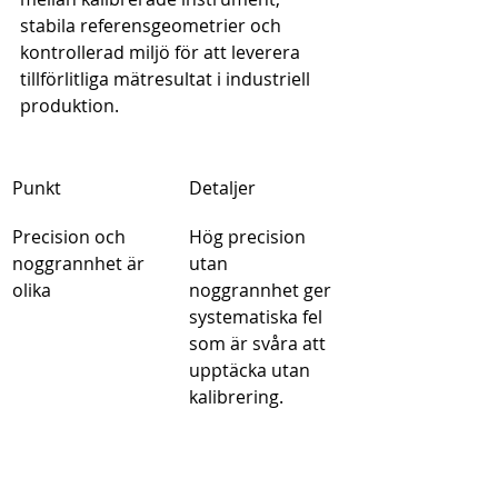
stabila referensgeometrier och 
kontrollerad miljö för att leverera 
tillförlitliga mätresultat i industriell 
produktion.
Punkt
Detaljer
Precision och 
Hög precision 
noggrannhet är 
utan 
olika
noggrannhet ger 
systematiska fel 
som är svåra att 
upptäcka utan 
kalibrering.
Referensgeometri
Granitytplattor, 
er är grunden
kvadrater och 