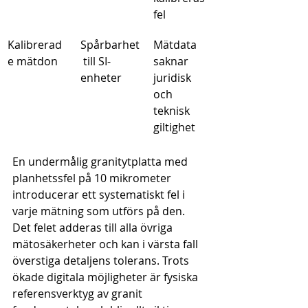
fel
Kalibrerad
Spårbarhet
Mätdata 
e mätdon
 till SI-
saknar 
enheter
juridisk 
och 
teknisk 
giltighet
En undermålig granitytplatta med 
planhetssfel på 10 mikrometer 
introducerar ett systematiskt fel i 
varje mätning som utförs på den. 
Det felet adderas till alla övriga 
mätosäkerheter och kan i värsta fall 
överstiga detaljens tolerans. Trots 
ökade digitala möjligheter är fysiska 
referensverktyg av granit 