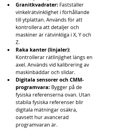
Granitkvadrater:
 Fastställer 
vinkelrätvinklighet i förhållande 
till ytplattan. Används för att 
kontrollera att detaljer och 
maskiner är rätvinkliga i X, Y och 
Z.
Raka kanter (linjaler):
Kontrollerar rätlinjighet längs en 
axel. Används vid kalibrering av 
maskinbäddar och slidar.
Digitala sensorer och CMM-
programvara:
 Bygger på de 
fysiska referenserna ovan. Utan 
stabila fysiska referenser blir 
digitala mätningar osäkra, 
oavsett hur avancerad 
programvaran är.