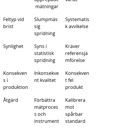
 mätningar
Feltyp vid 
Slumpmäs
Systematis
brist
sig 
k avvikelse
spridning
Synlighet
Syns i 
Kräver 
statistisk 
referensjä
spridning
mförelse
Konsekven
Inkonsekve
Konsekven
s i 
nt kvalitet
t fel 
produktion
produkt
Åtgärd
Förbättra 
Kalibrera 
mätproces
mot 
s och 
spårbar 
instrument
standard