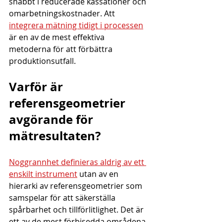
snabbt i reducerade kassationer och 
omarbetningskostnader. Att 
integrera mätning tidigt i processen
är en av de mest effektiva 
metoderna för att förbättra 
produktionsutfall.
Varför är 
referensgeometrier 
avgörande för 
mätresultaten?
Noggrannhet definieras aldrig av ett 
enskilt instrument
 utan av en 
hierarki av referensgeometrier som 
samspelar för att säkerställa 
spårbarhet och tillförlitlighet. Det är 
ett av de mest förbisedda områdena 