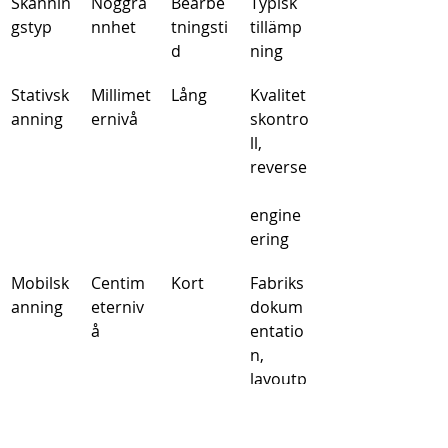
Skannin
Noggra
Bearbe
Typisk 
gstyp
nnhet
tningsti
tillämp
d
ning
Stativsk
Millimet
Lång
Kvalitet
anning
ernivå
skontro
ll, 
reverse
engine
ering
Mobilsk
Centim
Kort
Fabriks
anning
eterniv
dokum
å
entatio
n, 
layoutp
lanerin
g