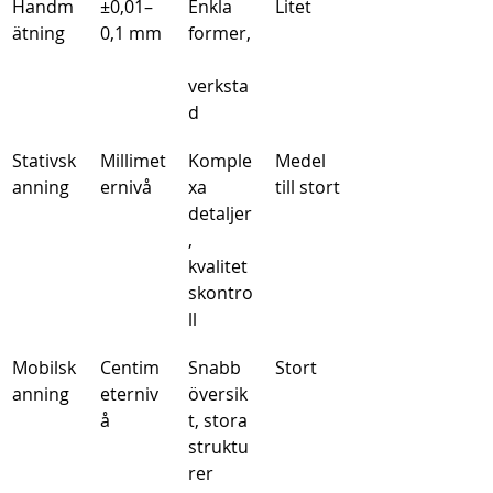
Handm
±0,01–
Enkla 
Litet
ätning
0,1 mm
former,
verksta
d
Stativsk
Millimet
Komple
Medel 
anning
ernivå
xa 
till stort
detaljer
, 
kvalitet
skontro
ll
Mobilsk
Centim
Snabb 
Stort
anning
eterniv
översik
å
t, stora 
struktu
rer