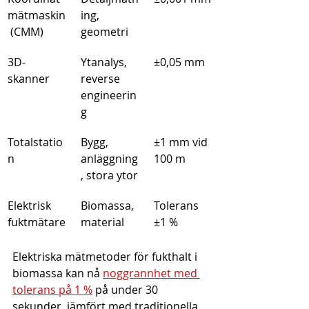
mätmaskin
ing, 
 (CMM)
geometri
3D-
Ytanalys, 
±0,05 mm
skanner
reverse 
engineerin
g
Totalstatio
Bygg, 
±1 mm vid 
n
anläggning
100 m
, stora ytor
Elektrisk 
Biomassa, 
Tolerans 
fuktmätare
material
±1 %
Elektriska mätmetoder för fukthalt i 
biomassa kan nå 
noggrannhet med 
tolerans på 1 %
 på under 30 
sekunder, jämfört med traditionella 