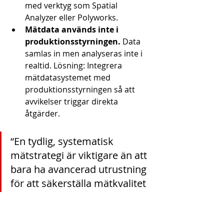
med verktyg som Spatial 
Analyzer eller Polyworks.
Mätdata används inte i 
produktionsstyrningen.
 Data 
samlas in men analyseras inte i 
realtid. Lösning: Integrera 
mätdatasystemet med 
produktionsstyrningen så att 
avvikelser triggar direkta 
åtgärder.
“En tydlig, systematisk 
mätstrategi är viktigare än att 
bara ha avancerad utrustning 
för att säkerställa mätkvalitet 
i industrin.” (Mätteknik som 
grund för smartare beslut)