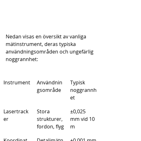
Nedan visas en översikt av vanliga 
mätinstrument, deras typiska 
användningsområden och ungefärlig 
noggrannhet:
Instrument
Användnin
Typisk 
gsområde
noggrannh
et
Lasertrack
Stora 
±0,025 
er
strukturer, 
mm vid 10 
fordon, flyg
m
Koordinat
Detaljmätn
±0,001 mm