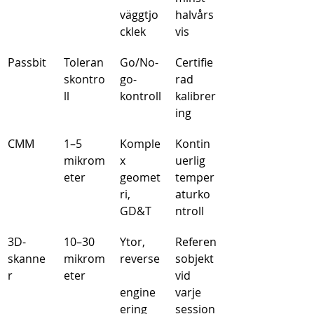
väggtjo
halvårs
cklek
vis
Passbit
Toleran
Go/No-
Certifie
skontro
go-
rad 
ll
kontroll
kalibrer
ing
CMM
1–5 
Komple
Kontin
mikrom
x 
uerlig 
eter
geomet
temper
ri, 
aturko
GD&T
ntroll
3D-
10–30 
Ytor, 
Referen
skanne
mikrom
reverse
sobjekt 
r
eter
vid 
engine
varje 
ering
session