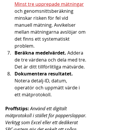
Minst tre upprepade mätningar
och genomsnittsberäkning 
minskar risken för fel vid 
manuell mätning. Avvikelser 
mellan mätningarna avslöjar om 
det finns ett systematiskt 
problem.
Beräkna medelvärdet.
 Addera 
de tre värdena och dela med tre. 
Det är ditt tillförlitliga mätvärde.
Dokumentera resultatet.
Notera detalj-ID, datum, 
operatör och uppmätt värde i 
ett mätprotokoll.
Proffstips:
Använd ett digitalt 
mätprotokoll i stället för papperslappar. 
Verktyg som Excel eller ett dedikerat 
SPC-system gör det enkelt att spåra 