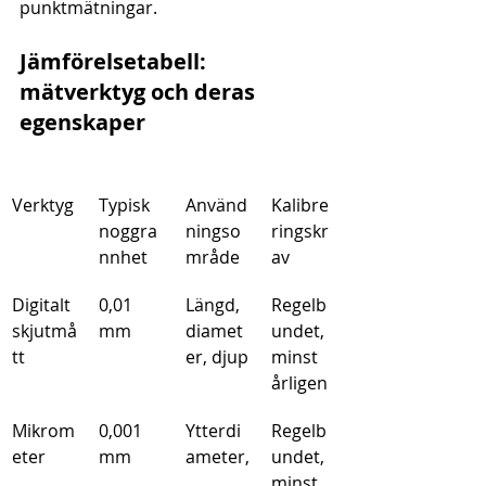
punktmätningar.
Jämförelsetabell: 
mätverktyg och deras 
egenskaper
Verktyg
Typisk 
Använd
Kalibre
noggra
ningso
ringskr
nnhet
mråde
av
Digitalt 
0,01 
Längd, 
Regelb
skjutmå
mm
diamet
undet, 
tt
er, djup
minst 
årligen
Mikrom
0,001 
Ytterdi
Regelb
eter
mm
ameter,
undet, 
minst 