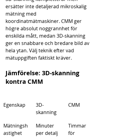
ersätter inte detaljerad mikroskalig 
mätning med 
koordinatmätmaskiner. CMM ger 
högre absolut noggrannhet för 
enskilda mått, medan 3D-skanning 
ger en snabbare och bredare bild av 
hela ytan. Välj teknik efter vad 
mätuppgiften faktiskt kräver.
Jämförelse: 3D-skanning 
kontra CMM
Egenskap
3D-
CMM
skanning
Mätningsh
Minuter 
Timmar 
astighet
per detalj
för 