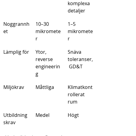
komplexa 
detaljer
Noggrannh
10–30 
1–5 
et
mikromete
mikromete
r
r
Lämplig för
Ytor, 
Snäva 
reverse 
toleranser,
engineerin
 GD&T
g
Miljökrav
Måttliga
Klimatkont
rollerat 
rum
Utbildning
Medel
Högt
skrav