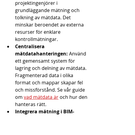
projektingenjörer i 
grundläggande mätning och 
tolkning av mätdata. Det 
minskar beroendet av externa 
resurser för enklare 
kontrollmätningar.
Centralisera 
mätdatahanteringen:
 Använd 
ett gemensamt system för 
lagring och delning av mätdata. 
Fragmenterad data i olika 
format och mappar skapar fel 
och missförstånd. Se vår guide 
om 
vad mätdata är
 och hur den 
hanteras rätt.
Integrera mätning i BIM-
arbetsflödet:
 Koppla 
fältmätningar direkt till 
projektets BIM-modell. 