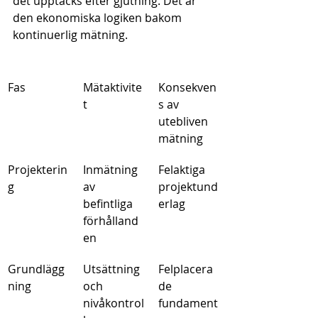
det upptäcks efter gjutning. Det är 
den ekonomiska logiken bakom 
kontinuerlig mätning.
Fas
Mätaktivite
Konsekven
t
s av 
utebliven 
mätning
Projekterin
Inmätning 
Felaktiga 
g
av 
projektund
befintliga 
erlag
förhålland
en
Grundlägg
Utsättning 
Felplacera
ning
och 
de 
nivåkontrol
fundament