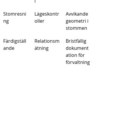
l
Stomresni
Lägeskontr
Avvikande 
ng
oller
geometri i 
stommen
Färdigställ
Relationsm
Bristfällig 
ande
ätning
dokument
ation för 
förvaltning