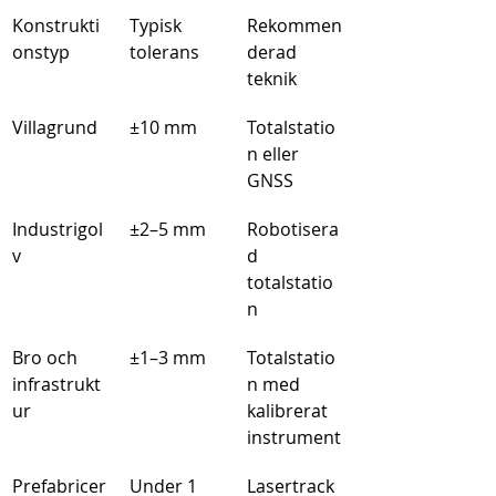
Konstrukti
Typisk 
Rekommen
onstyp
tolerans
derad 
teknik
Villagrund
±10 mm
Totalstatio
n eller 
GNSS
Industrigol
±2–5 mm
Robotisera
v
d 
totalstatio
n
Bro och 
±1–3 mm
Totalstatio
infrastrukt
n med 
ur
kalibrerat 
instrument
Prefabricer
Under 1 
Lasertrack