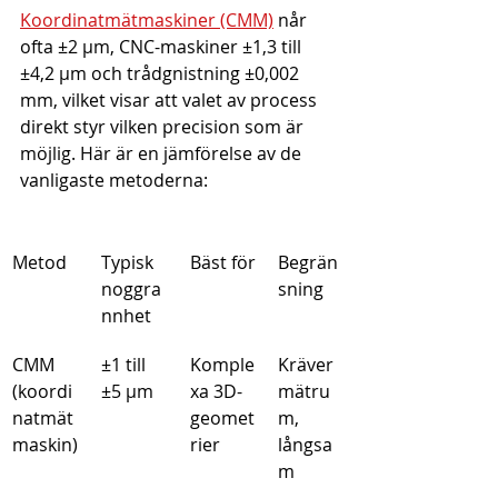
Koordinatmätmaskiner (CMM)
 når 
ofta ±2 μm, CNC-maskiner ±1,3 till 
±4,2 μm och trådgnistning ±0,002 
mm, vilket visar att valet av process 
direkt styr vilken precision som är 
möjlig. Här är en jämförelse av de 
vanligaste metoderna:
Metod
Typisk 
Bäst för
Begrän
noggra
sning
nnhet
CMM 
±1 till 
Komple
Kräver 
(koordi
±5 μm
xa 3D-
mätru
natmät
geomet
m, 
maskin)
rier
långsa
m