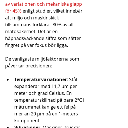
av variationen och mekaniska glapp 
för 45%
 enligt studier, vilket innebär 
att miljö och maskinskick 
tillsammans förklarar 80% av all 
mätosäkerhet. Det är en 
häpnadsväckande siffra som sätter 
fingret på var fokus bör ligga.
De vanligaste miljöfaktorerna som 
påverkar precisionen:
Temperaturvariationer
: Stål 
expanderar med 11,7 μm per 
meter och grad Celsius. En 
temperaturskillnad på bara 2°C i 
mätrummet kan ge ett fel på 
mer än 20 μm på en 1-meters 
komponent
Vibrationer
: Maskiner, truckar 