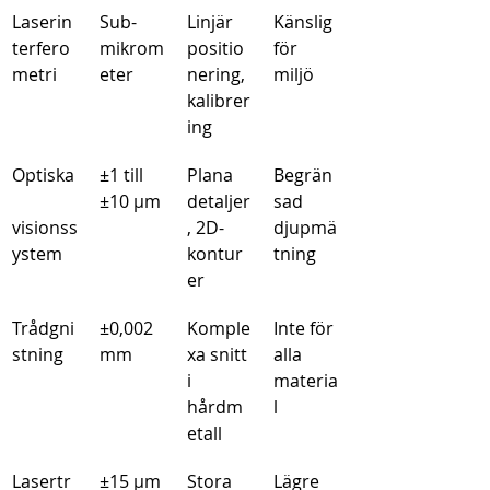
Laserin
Sub-
Linjär 
Känslig 
terfero
mikrom
positio
för 
metri
eter
nering, 
miljö
kalibrer
ing
Optiska
±1 till 
Plana 
Begrän
±10 μm
detaljer
sad 
visionss
, 2D-
djupmä
ystem
kontur
tning
er
Trådgni
±0,002 
Komple
Inte för 
stning
mm
xa snitt 
alla 
i 
materia
hårdm
l
etall
Lasertr
±15 μm 
Stora 
Lägre 