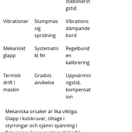
stabiliserin
gstid
Vibrationer
Slumpmäs
Vibrations
sig 
dämpande 
spridning
bord
Mekaniskt 
Systematis
Regelbund
glapp
kt fel
en 
kalibrering
Termisk 
Gradvis 
Uppvärmni
drift i 
avvikelse
ngstid, 
maskin
kompensat
ion
Mekaniska orsaker är lika viktiga. 
Glapp i kulskruvar, slitage i 
styrningar och ojämn spänning i 