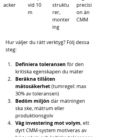
acker
vid 10 
struktu
precisi
m
rer, 
on än 
monter
CMM
ing
Hur väljer du rätt verktyg? Följ dessa 
steg:
Definiera toleransen
 för den 
kritiska egenskapen du mäter
Beräkna tillåten 
mätosäkerhet
 (tumregel: max 
30% av toleransen)
Bedöm miljön
 där mätningen 
ska ske, mätrum eller 
produktionsgolv
Väg investering mot volym
, ett 
dyrt CMM-system motiveras av 