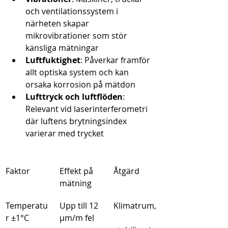
och ventilationssystem i 
närheten skapar 
mikrovibrationer som stör 
känsliga mätningar
Luftfuktighet
: Påverkar framför 
allt optiska system och kan 
orsaka korrosion på mätdon
Lufttryck och luftflöden
: 
Relevant vid laserinterferometri 
där luftens brytningsindex 
varierar med trycket
Faktor
Effekt på 
Åtgärd
mätning
Temperatu
Upp till 12 
Klimatrum,
r ±1°C
μm/m fel