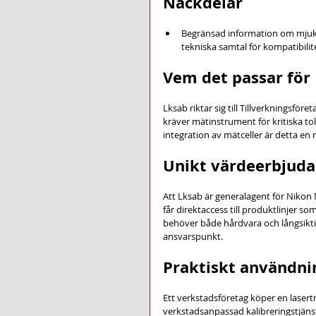
Nackdelar
Begränsad information om mjukva
tekniska samtal för kompatibilit
Vem det passar för
Lksab riktar sig till Tillverkningsför
kräver mätinstrument för kritiska tole
integration av mätceller är detta en 
Unikt värdeerbjud
Att Lksab är generalagent för Nikon
får direktaccess till produktlinjer s
behöver både hårdvara och långsiktig
ansvarspunkt.
Praktiskt användnin
Ett verkstadsföretag köper en lasertr
verkstadsanpassad kalibreringstjänst