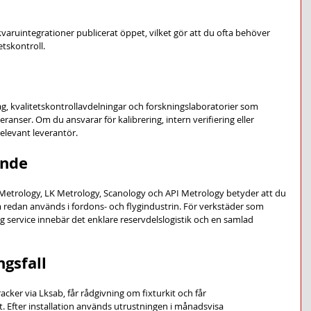
ruintegrationer publicerat öppet, vilket gör att du ofta behöver 
etskontroll.
etag, kvalitetskontrollavdelningar och forskningslaboratorier som 
ranser. Om du ansvarar för kalibrering, intern verifiering eller 
relevant leverantör.
ande
 Metrology, LK Metrology, Scanology och API Metrology betyder att du 
om redan används i fordons- och flygindustrin. För verkstäder som 
 service innebär det enklare reservdelslogistik och en samlad 
gsfall
acker via Lksab, får rådgivning om fixturkit och får 
. Efter installation används utrustningen i månadsvisa 