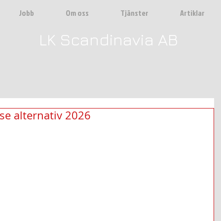
Jobb
Om oss
Tjänster
Artiklar
LK Scandinavia AB
se alternativ 2026