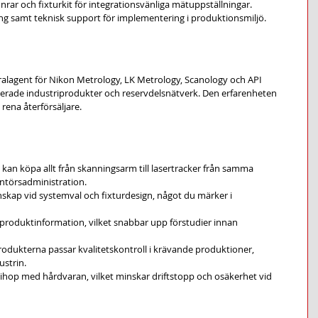
rar och fixturkit för integrationsvänliga mätuppställningar.
ring samt teknisk support för implementering i produktionsmiljö.
ralagent för Nikon Metrology, LK Metrology, Scanology och API 
tablerade industriprodukter och reservdelsnätverk. Den erfarenheten 
ena återförsäljare.
 kan köpa allt från skanningsarm till lasertracker från samma 
antörsadministration.
nskap vid systemval och fixturdesign, något du märker i 
 produktinformation, vilket snabbar upp förstudier innan 
rodukterna passar kvalitetskontroll i krävande produktioner, 
ustrin.
 ihop med hårdvaran, vilket minskar driftstopp och osäkerhet vid 