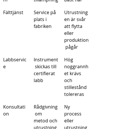
Fälttjänst
Service på 
Utrustning
plats i 
en är svår 
fabriken
att flytta 
eller 
produktion
 pågår
Labbservic
Instrument
Hög 
e
 skickas till 
noggrannh
certifierat 
et krävs 
labb
och 
stillestånd 
tolereras
Konsultati
Rådgivning
Ny 
on
 om 
process 
metod och 
eller 
utrustning
utrustning 