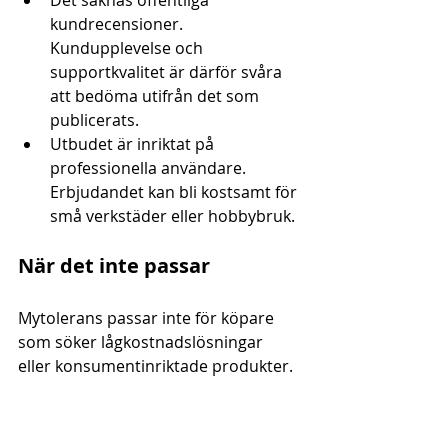
Det saknas offentliga 
kundrecensioner. 
Kundupplevelse och 
supportkvalitet är därför svåra 
att bedöma utifrån det som 
publicerats.
Utbudet är inriktat på 
professionella användare. 
Erbjudandet kan bli kostsamt för 
små verkstäder eller hobbybruk.
När det inte passar
Mytolerans passar inte för köpare 
som söker lågkostnadslösningar 
eller konsumentinriktade produkter. 
Om du behöver snabba 
prisuppgifter online är företaget 
mindre lämpligt eftersom prisdata 