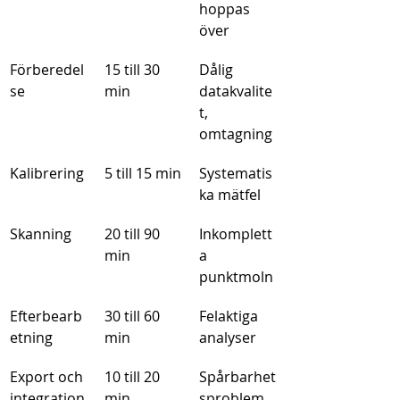
hoppas 
över
Förberedel
15 till 30 
Dålig 
se
min
datakvalite
t, 
omtagning
Kalibrering
5 till 15 min
Systematis
ka mätfel
Skanning
20 till 90 
Inkomplett
min
a 
punktmoln
Efterbearb
30 till 60 
Felaktiga 
etning
min
analyser
Export och 
10 till 20 
Spårbarhet
integration
min
sproblem