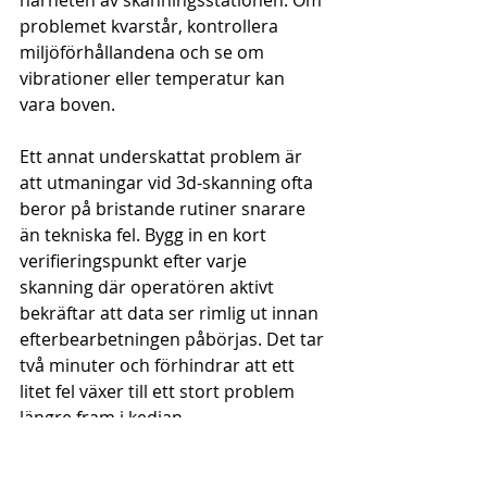
närheten av skanningsstationen. Om 
problemet kvarstår, kontrollera 
miljöförhållandena och se om 
vibrationer eller temperatur kan 
vara boven.
Ett annat underskattat problem är 
att utmaningar vid 3d-skanning ofta 
beror på bristande rutiner snarare 
än tekniska fel. Bygg in en kort 
verifieringspunkt efter varje 
skanning där operatören aktivt 
bekräftar att data ser rimlig ut innan 
efterbearbetningen påbörjas. Det tar 
två minuter och förhindrar att ett 
litet fel växer till ett stort problem 
längre fram i kedjan.
Från data till handling: 