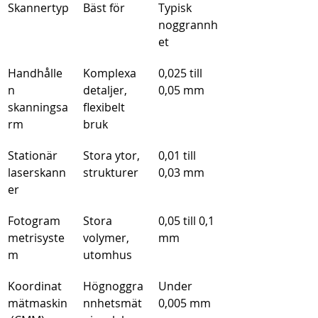
Skannertyp
Bäst för
Typisk 
noggrannh
et
Handhålle
Komplexa 
0,025 till 
n 
detaljer, 
0,05 mm
skanningsa
flexibelt 
rm
bruk
Stationär 
Stora ytor, 
0,01 till 
laserskann
strukturer
0,03 mm
er
Fotogram
Stora 
0,05 till 0,1 
metrisyste
volymer, 
mm
m
utomhus
Koordinat
Högnoggra
Under 
mätmaskin
nnhetsmät
0,005 mm