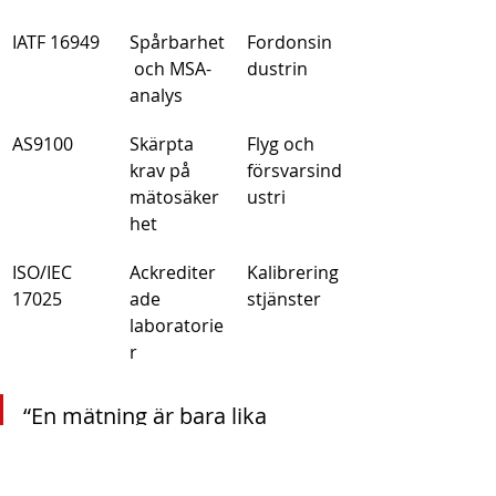
IATF 16949
Spårbarhet
Fordonsin
 och MSA-
dustrin
analys
AS9100
Skärpta 
Flyg och 
krav på 
försvarsind
mätosäker
ustri
het
ISO/IEC 
Ackrediter
Kalibrering
17025
ade 
stjänster
laboratorie
r
“En mätning är bara lika 
pålitlig som det instrument 
den görs med, och 