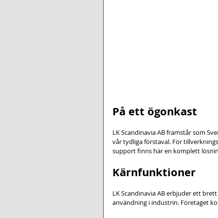
På ett ögonkast
LK Scandinavia AB framstår som Sver
vår tydliga förstaval. För tillverkni
support finns här en komplett lösnin
Kärnfunktioner
LK Scandinavia AB erbjuder ett bret
användning i industrin. Företaget k