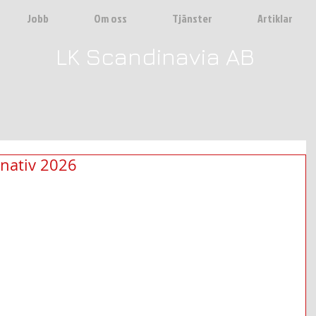
Jobb
Om oss
Tjänster
Artiklar
LK Scandinavia AB
rnativ 2026