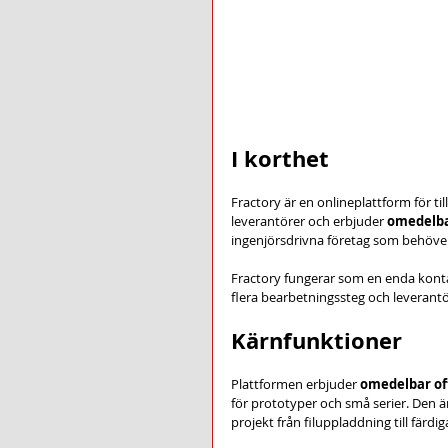
I korthet
Fractory är en onlineplattform för t
leverantörer och erbjuder 
omedelba
ingenjörsdrivna företag som behöver
Fractory fungerar som en enda konta
flera bearbetningssteg och leverantö
Kärnfunktioner
Plattformen erbjuder 
omedelbar off
för prototyper och små serier. Den ä
projekt från filuppladdning till färd