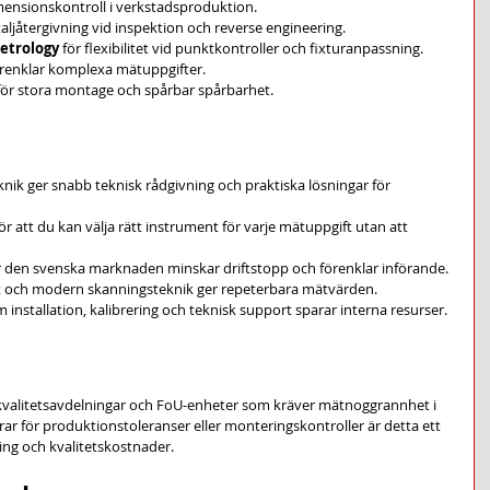
mensionskontroll i verkstadsproduktion.
taljåtergivning vid inspektion och reverse engineering.
etrology
 för flexibilitet vid punktkontroller och fixturanpassning.
renklar komplexa mätuppgifter.
t för stora montage och spårbar spårbarhet.
nik ger snabb teknisk rådgivning och praktiska lösningar för 
r att du kan välja rätt instrument för varje mätuppgift utan att 
r den svenska marknaden minskar driftstopp och förenklar införande.
et och modern skanningsteknik ger repeterbara mätvärden.
nstallation, kalibrering och teknisk support sparar interna resurser.
 kvalitetsavdelningar och FoU-enheter som kräver mätnoggrannhet i 
r för produktionstoleranser eller monteringskontroller är detta ett 
ng och kvalitetskostnader.