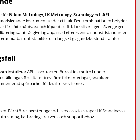
ande
 för 
Nikon Metrology
, 
LK Metrology
, 
Scanology
 och 
API 
 marknadsledande instrument under ett tak. Den kombinationen betyder 
ar för både hårdvara och löpande stöd. Lokaliseringen i Sverige ger 
alibrering samt rådgivning anpassad efter svenska industristandarder. 
terar mätbar driftstabilitet och långsiktig ägandekostnad framför 
sfall
som installerar API Lasertracker för realtidskontroll under 
tällningar. Resultatet blev färre felmonteringar, snabbare 
enterad spårbarhet för kvalitetsrevisioner.
sen. För större investeringar och serviceavtal skapar LK Scandinavia 
 utrustning, kalibreringsfrekvens och supportbehov.