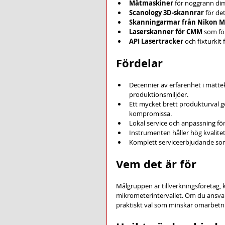
Mätmaskiner
 för noggrann di
Scanology 3D-skannrar
 för de
Skanningarmar från Nikon M
Laserskanner för CMM
 som fö
API Lasertracker
 och fixturki
Fördelar
Decennier av erfarenhet i mättek
produktionsmiljöer.
Ett mycket brett produkturval gö
kompromissa.
Lokal service och anpassning fö
Instrumenten håller hög kvalit
Komplett serviceerbjudande som i
Vem det är för
Målgruppen är tillverkningsföretag,
mikrometerintervallet. Om du ansvara
praktiskt val som minskar omarbetni