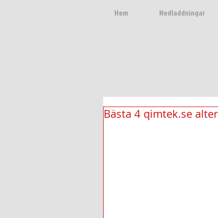
Hem
Nedladdningar
Bästa 4 qimtek.se alte