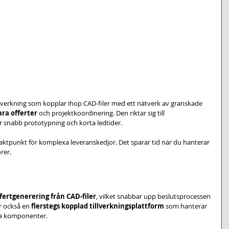
illverkning som kopplar ihop CAD-filer med ett nätverk av granskade 
ra offerter
 och projektkoordinering. Den riktar sig till 
 snabb prototypning och korta ledtider.
ktpunkt för komplexa leveranskedjor. Det sparar tid när du hanterar 
rer.
ertgenerering från CAD-filer
, vilket snabbar upp beslutsprocessen 
r också en 
flerstegs kopplad tillverkningsplattform
 som hanterar 
iga komponenter.