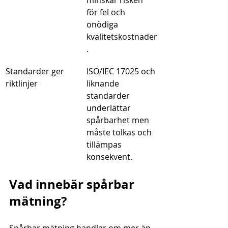
minskar risken 
för fel och 
onödiga 
kvalitetskostnader
.
Standarder ger 
ISO/IEC 17025 och 
riktlinjer
liknande 
standarder 
underlättar 
spårbarhet men 
måste tolkas och 
tillämpas 
konsekvent.
Vad innebär spårbar 
mätning?