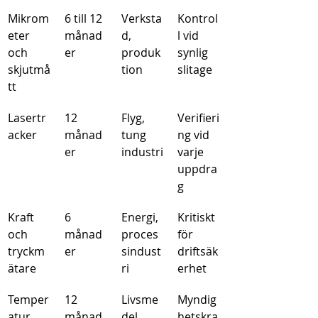
Mikrom
6 till 12 
Verksta
Kontrol
eter 
månad
d, 
l vid 
och 
er
produk
synlig 
skjutmå
tion
slitage
tt
Lasertr
12 
Flyg, 
Verifieri
acker
månad
tung 
ng vid 
er
industri
varje 
uppdra
g
Kraft 
6 
Energi, 
Kritiskt 
och 
månad
proces
för 
tryckm
er
sindust
driftsäk
ätare
ri
erhet
Temper
12 
Livsme
Myndig
atur 
månad
del, 
hetskra