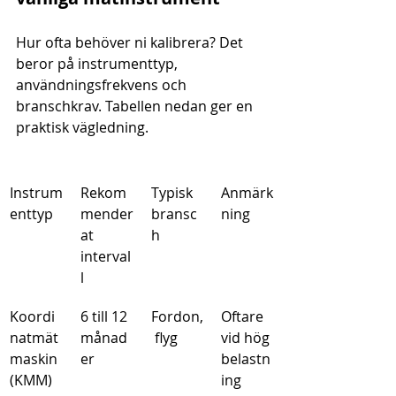
Hur ofta behöver ni kalibrera? Det 
beror på instrumenttyp, 
användningsfrekvens och 
branschkrav. Tabellen nedan ger en 
praktisk vägledning.
Instrum
Rekom
Typisk 
Anmärk
enttyp
mender
bransc
ning
at 
h
interval
l
Koordi
6 till 12 
Fordon,
Oftare 
natmät
månad
 flyg
vid hög 
maskin 
er
belastn
(KMM)
ing