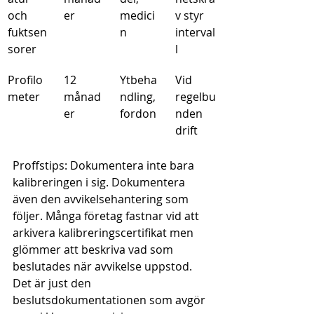
och 
er
medici
v styr 
fuktsen
n
interval
sorer
l
Profilo
12 
Ytbeha
Vid 
meter
månad
ndling, 
regelbu
er
fordon
nden 
drift
Proffstips: Dokumentera inte bara 
kalibreringen i sig. Dokumentera 
även den avvikelsehantering som 
följer. Många företag fastnar vid att 
arkivera kalibreringscertifikat men 
glömmer att beskriva vad som 
beslutades när avvikelse uppstod. 
Det är just den 
beslutsdokumentationen som avgör 