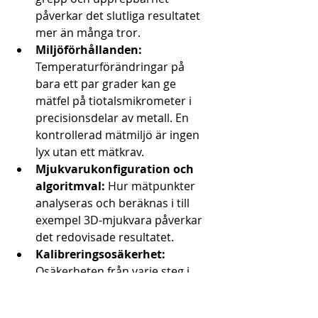
påverkar det slutliga resultatet 
mer än många tror.
Miljöförhållanden:
Temperaturförändringar på 
bara ett par grader kan ge 
mätfel på tiotalsmikrometer i 
precisionsdelar av metall. En 
kontrollerad mätmiljö är ingen 
lyx utan ett mätkrav.
Mjukvarukonfiguration och 
algoritmval:
 Hur mätpunkter 
analyseras och beräknas i till 
exempel 3D-mjukvara påverkar 
det redovisade resultatet.
Kalibreringsosäkerhet:
Osäkerheten från varje steg i 
spårbarhetshierarkin adderas 
kumulativt till slutresultatet.