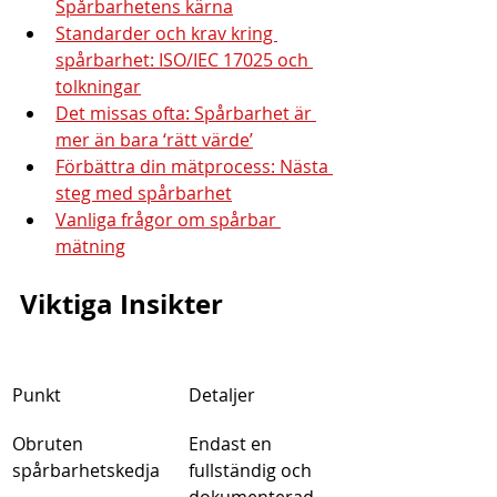
Spårbarhetens kärna
Standarder och krav kring 
spårbarhet: ISO/IEC 17025 och 
tolkningar
Det missas ofta: Spårbarhet är 
mer än bara ‘rätt värde’
Förbättra din mätprocess: Nästa 
steg med spårbarhet
Vanliga frågor om spårbar 
mätning
Viktiga Insikter
Punkt
Detaljer
Obruten 
Endast en 
spårbarhetskedja
fullständig och 