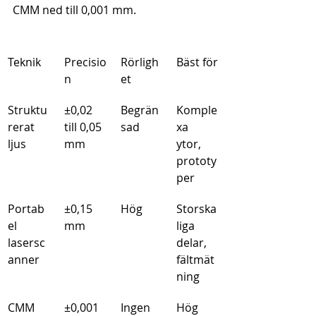
CMM ned till 0,001 mm.
Teknik
Precisio
Rörligh
Bäst för
n
et
Struktu
±0,02 
Begrän
Komple
rerat 
till 0,05 
sad
xa 
ljus
mm
ytor, 
prototy
per
Portab
±0,15 
Hög
Storska
el 
mm
liga 
lasersc
delar, 
anner
fältmät
ning
CMM
±0,001 
Ingen
Hög 