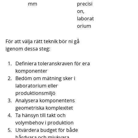
mm
precisi
on, 
laborat
orium
För att välja rätt teknik bör ni gå 
igenom dessa steg:
Definiera toleranskraven för era 
komponenter
Bedöm om mätning sker i 
laboratorium eller 
produktionsmiljö
Analysera komponentens 
geometriska komplexitet
Ta hänsyn till takt och 
volymbehov i produktion
Utvärdera budget för både 
hårdvara och mjukvara