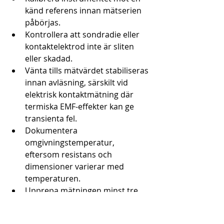
känd referens innan mätserien 
påbörjas.
Kontrollera att sondradie eller 
kontaktelektrod inte är sliten 
eller skadad.
Vänta tills mätvärdet stabiliseras 
innan avläsning, särskilt vid 
elektrisk kontaktmätning där 
termiska EMF-effekter kan ge 
transienta fel.
Dokumentera 
omgivningstemperatur, 
eftersom resistans och 
dimensioner varierar med 
temperaturen.
Upprepa mätningen minst tre 
gånger på kritiska punkter och 
beräkna medelvärde för att 