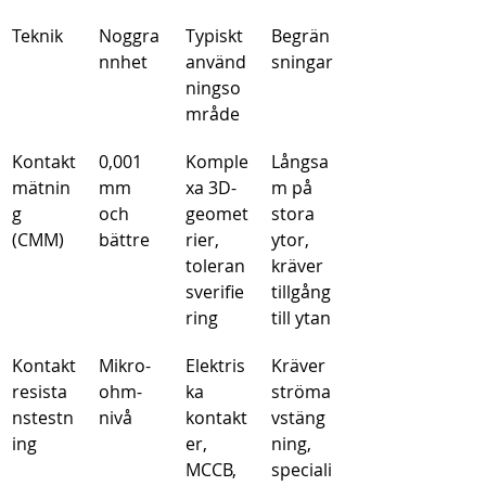
Teknik
Noggra
Typiskt 
Begrän
nnhet
använd
sningar
ningso
mråde
Kontakt
0,001 
Komple
Långsa
mätnin
mm 
xa 3D-
m på 
g 
och 
geomet
stora 
(CMM)
bättre
rier, 
ytor, 
toleran
kräver 
sverifie
tillgång 
ring
till ytan
Kontakt
Mikro-
Elektris
Kräver 
resista
ohm-
ka 
ströma
nstestn
nivå
kontakt
vstäng
ing
er, 
ning, 
MCCB, 
speciali