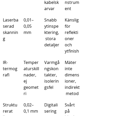
kabelsk
nstrum
arvar
ent
Laserba
0,01–
Snabb 
Känslig 
serad 
0,05 
ytinspe
för 
skannin
mm
ktering,
reflekti
g
 stora 
oner 
detaljer
och 
ytfinish
IR-
Temper
Varmgå
Mäter 
termog
aturskill
ngskon
inte 
rafi
nader, 
takter, 
dimens
ej 
isolerin
ioner, 
geomet
gsfel
indirekt
ri
 metod
Struktu
0,02–
Digitali
Svårt 
rerat 
0,1 mm
sering 
på 