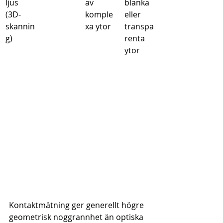
ljus 
av 
blanka 
(3D-
komple
eller 
skannin
xa ytor
transpa
g)
renta 
ytor
Kontaktmätning ger generellt högre 
geometrisk noggrannhet än optiska 