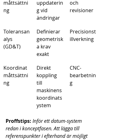
måttsättni
uppdaterin
och 
ng
g vid 
revisioner
ändringar
Toleransan
Definierar 
Precisionst
alys 
geometrisk
illverkning
(GD&T)
a krav 
exakt
Koordinat
Direkt 
CNC-
måttsättni
koppling 
bearbetnin
ng
till 
g
maskinens 
koordinats
ystem
Proffstips:
Inför ett datum-system 
redan i konceptfasen. Att lägga till 
referenspunkter i efterhand är möjligt 