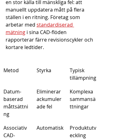
en stor källa till mänskliga fel: att 
manuellt uppdatera mått på flera 
ställen i en ritning. Företag som 
arbetar med 
standardiserad 
mätning
 i sina CAD-flöden 
rapporterar färre revisionscykler och 
kortare ledtider.
Metod
Styrka
Typisk 
tillämpning
Datum-
Eliminerar 
Komplexa 
baserad 
ackumuler
sammansä
måttsättni
ade fel
ttningar
ng
Associativ 
Automatisk
Produktutv
CAD-
eckling 