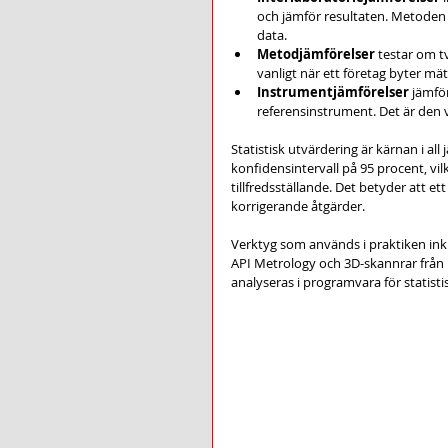
och jämför resultaten. Metoden a
data.
Metodjämförelser
 testar om 
vanligt när ett företag byter mät
Instrumentjämförelser
 jämfö
referensinstrument. Det är den 
Statistisk utvärdering är kärnan i al
konfidensintervall på 95 procent, vil
tillfredsställande. Det betyder att et
korrigerande åtgärder.
Verktyg som används i praktiken ink
API Metrology och 3D-skannrar från
analyseras i programvara för statisti