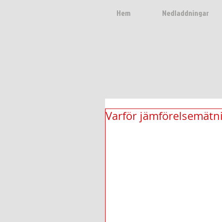
Hem
Nedladdningar
Varför jämförelsemätni