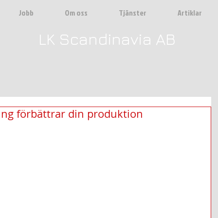
Jobb
Om oss
Tjänster
Artiklar
LK Scandinavia AB
ng förbättrar din produktion