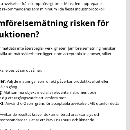
kta avvikelser från slumpmässigt brus. Minst fem upprepade 
t rekommenderas som minimum i de flesta industriprotokoll.
mförelsemätning risken för 
duktionen?
r mätdata inte återspeglar verkligheten. Jämförelsemätning minskar 
tälla att mätosäkerheten ligger inom acceptabla toleranser, vilket 
a felbeslut ser ut så här:
ter.
 Välj de mätningar som direkt påverkar produktkvalitet eller 
på en gång.
g.
 Mät samma objekt med alla relevanta instrument och 
 dig ett utgångsvärde att jämföra mot.
kt.
 Använd k=2 som gräns för acceptabla avvikelser. Allt utanför detta 
Avvikande resultat kräver dokumenterad orsaksanalys och 
nschstandarder. Det är ett krav i ISO 9001 och liknande 