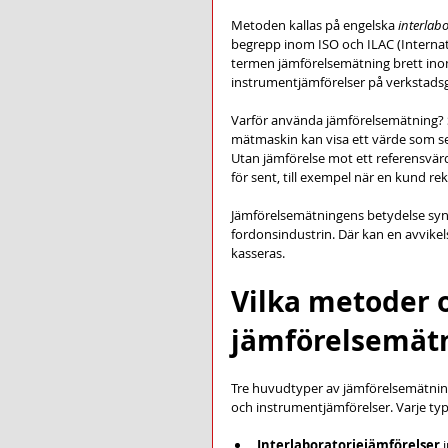
Metoden kallas på engelska 
interlab
begrepp inom ISO och ILAC (Internat
termen jämförelsemätning brett inom 
instrumentjämförelser på verkstadsgo
Varför använda jämförelsemätning? Sva
mätmaskin kan visa ett värde som se
Utan jämförelse mot ett referensvärd
för sent, till exempel när en kund re
Jämförelsemätningens betydelse syns
fordonsindustrin. Där kan en avvike
kasseras.
Vilka metoder 
jämförelsemät
Tre huvudtyper av jämförelsemätning
och instrumentjämförelser. Varje typ 
Interlaboratoriejämförelser
 