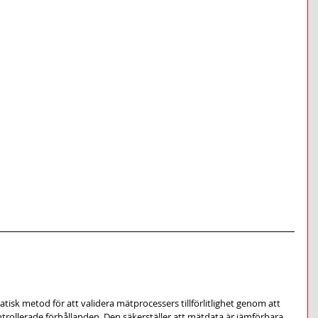
isk metod för att validera mätprocessers tillförlitlighet genom att 
trollerade förhållanden. Den säkerställer att mätdata är jämförbara 