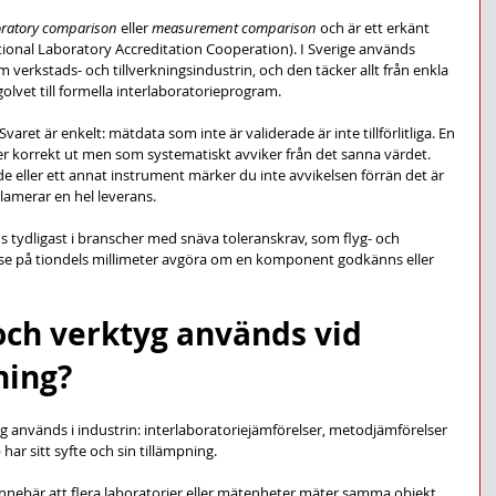
oratory comparison
 eller 
measurement comparison
 och är ett erkänt 
ional Laboratory Accreditation Cooperation). I Sverige används 
verkstads- och tillverkningsindustrin, och den täcker allt från enkla 
lvet till formella interlaboratorieprogram.
ret är enkelt: mätdata som inte är validerade är inte tillförlitliga. En 
r korrekt ut men som systematiskt avviker från det sanna värdet. 
e eller ett annat instrument märker du inte avvikelsen förrän det är 
klamerar en hel leverans.
 tydligast i branscher med snäva toleranskrav, som flyg- och 
lse på tiondels millimeter avgöra om en komponent godkänns eller 
och verktyg används vid 
ning?
 används i industrin: interlaboratoriejämförelser, metodjämförelser 
har sitt syfte och sin tillämpning.
innebär att flera laboratorier eller mätenheter mäter samma objekt 