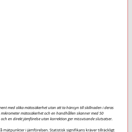
ent med olika mätosäkerhet utan att ta hänsyn till skillnaden i deras 
 10 mikrometer mätosäkerhet och en handhållen skanner med 50 
ch en direkt jämförelse utan korrektion ger missvisande slutsatser.
å mätpunkter i jämförelsen. Statistisk signifikans kräver tillräckligt 