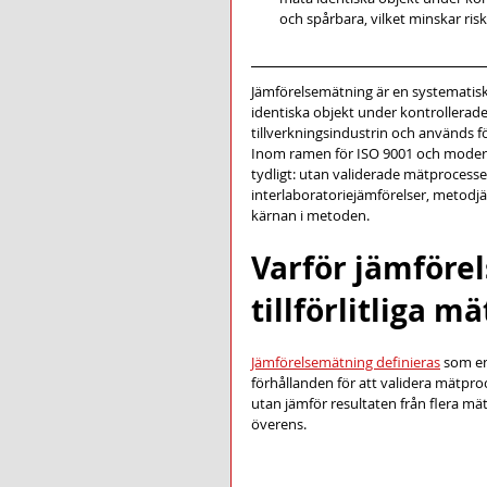
och spårbara, vilket minskar risk
Jämförelsemätning är en systematisk 
identiska objekt under kontrollerad
tillverkningsindustrin och används fö
Inom ramen för ISO 9001 och moderna
tydligt: utan validerade mätprocesser
interlaboratoriejämförelser, metodjä
kärnan i metoden.
Varför jämföre
tillförlitliga m
Jämförelsemätning definieras
 som en
förhållanden för att validera mätproce
utan jämför resultaten från flera mä
överens.