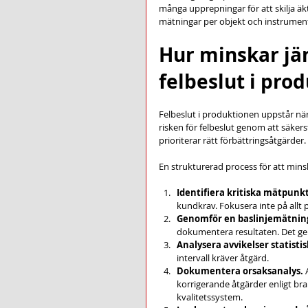
många upprepningar för att skilja ä
mätningar per objekt och instrumen
Hur minskar jä
felbeslut i pro
Felbeslut i produktionen uppstår nä
risken för felbeslut genom att säkers
prioriterar rätt förbättringsåtgärder.
En strukturerad process för att minsk
Identifiera kritiska mätpunk
kundkrav. Fokusera inte på allt 
Genomför en baslinjemätnin
dokumentera resultaten. Det ger
Analysera avvikelser statistis
intervall kräver åtgärd.
Dokumentera orsaksanalys.
 
korrigerande åtgärder enligt bra
kvalitetssystem.