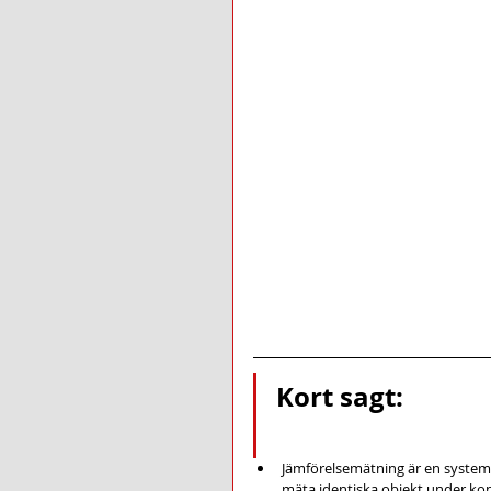
Kort sagt:
Jämförelsemätning är en systemat
mäta identiska objekt under kon