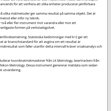
nvänds för att verifiera att olika enheter producerar jämförbara 
två olika mätmetoder ger samma resultat på samma objekt. Det är 
metod eller inför ny teknik.
r två eller fler instrument mot varandra eller mot ett 
vanligaste formen på verkstadsgolvet.
l jämförelsemätning. Statistiska bedömningar med k=2 ger ett 
ket är branschstandard för att avgöra om ett resultat är 
t mätresultat som faller utanför detta intervall kräver orsaksanalys och 
luderar koordinatmätmaskiner från LK Metrology, lasertrackers från 
 Nikon Metrology. Dessa instrument genererar mätdata som sedan 
sk utvärdering.