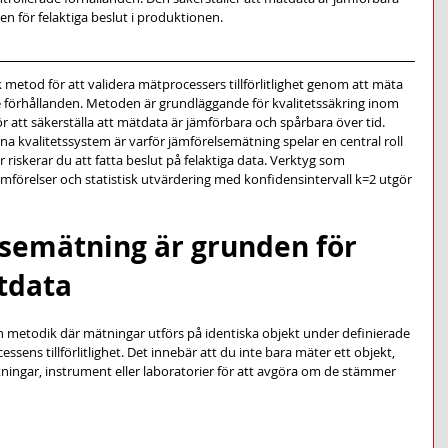
en för felaktiga beslut i produktionen.
metod för att validera mätprocessers tillförlitlighet genom att mäta 
e förhållanden. Metoden är grundläggande för kvalitetssäkring inom 
r att säkerställa att mätdata är jämförbara och spårbara över tid. 
 kvalitetssystem är varför jämförelsemätning spelar en central roll 
 riskerar du att fatta beslut på felaktiga data. Verktyg som 
mförelser och statistisk utvärdering med konfidensintervall k=2 utgör 
lsemätning är grunden för 
ätdata
 metodik där mätningar utförs på identiska objekt under definierade 
ssens tillförlitlighet. Det innebär att du inte bara mäter ett objekt, 
tningar, instrument eller laboratorier för att avgöra om de stämmer 