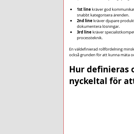
1st line
 kräver god kommunikat
snabbt kategorisera ärenden.
2nd line
 kräver djupare produk
dokumentera lösningar.
3rd line
 kräver specialistkompe
processteknik.
En väldefinierad rollfördelning minsk
också grunden för att kunna mäta o
Hur definieras 
nyckeltal för at