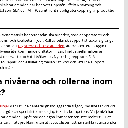
kalerar ärenden när behovet uppstår. Effektiv styrning och 
ltal som SLA och MTTR, samt kontinuerlig återkoppling till produktion 
 systematiskt hanterar tekniska ärenden, stödjer operatörer och 
ons- och kvalitetsmiljöer. Roll av teknisk support sträcker sig långt 
lar om att 
registrera och lösa ärenden
, återrapportera buggar till 
bygga återkommande driftstörningar. I industriella miljöer är 
ktionskvalitet och driftsäkerhet. Nyckelbegrepp som SLA 
To Repair) och eskalering mellan 1st, 2nd och 3rd line support 
och mäts.
ka nivåerna och rollerna inom 
t?
linjer
 där 1st line hanterar grundläggande frågor, 2nd line tar vid vid 
 utgörs av specialister med djup teknisk kompetens. Varje nivå har 
rar ärenden uppåt när den egna kompetensen inte räcker till. Det 
nterar rätt problem, utan att specialister fastnar i enkla rutinärenden.