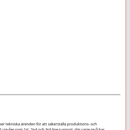
er tekniska ärenden för att säkerställa produktions- och 
d i nivåer som 1st, 2nd och 3rd line support, där varje nivå har 