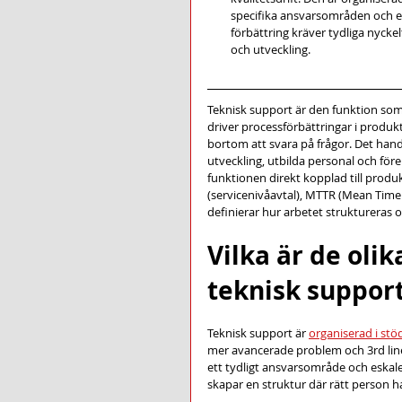
specifika ansvarsområden och es
förbättring kräver tydliga nycke
och utveckling.
Teknisk support är den funktion som
driver processförbättringar i produkti
bortom att svara på frågor. Det hand
utveckling, utbilda personal och före
funktionen direkt kopplad till produ
(servicenivåavtal), MTTR (Mean Time 
definierar hur arbetet struktureras 
Vilka är de oli
teknisk suppor
Teknisk support är 
organiserad i stöd
mer avancerade problem och 3rd line
ett tydligt ansvarsområde och eskale
skapar en struktur där rätt person ha