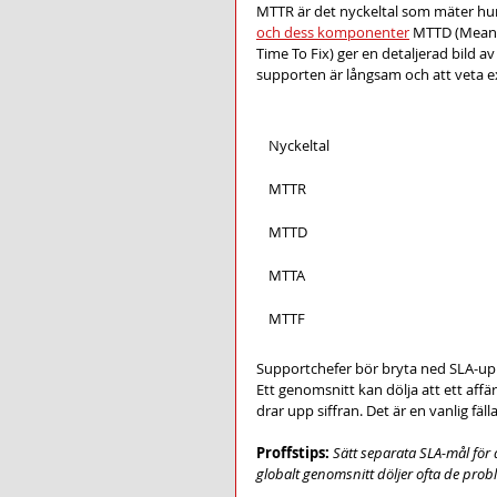
MTTR är det nyckeltal som mäter hur lå
och dess komponenter
 MTTD (Mean 
Time To Fix) ger en detaljerad bild av
supporten är långsam och att veta ex
Nyckeltal
MTTR
MTTD
MTTA
MTTF
Supportchefer bör bryta ned SLA-uppf
Ett genomsnitt kan dölja att ett aff
drar upp siffran. Det är en vanlig fäll
Proffstips:
Sätt separata SLA-mål för 
globalt genomsnitt döljer ofta de pro