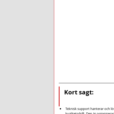
Kort sagt:
Teknisk support hanterar och lös
kvalitetsdrift. Den är organisera