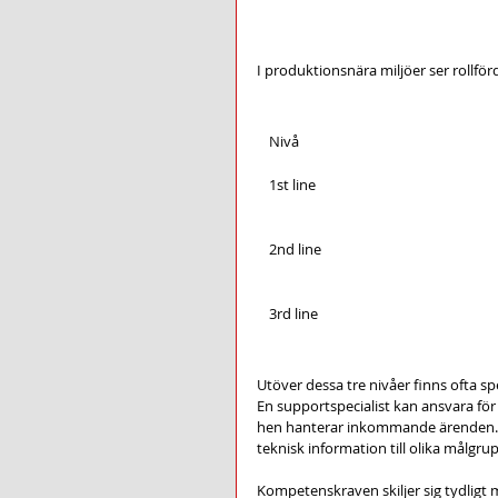
I produktionsnära miljöer ser rollför
Nivå
1st line
2nd line
3rd line
Utöver dessa tre nivåer finns ofta s
En supportspecialist kan ansvara för 
hen hanterar inkommande ärenden. 
teknisk information till olika målgru
Kompetenskraven skiljer sig tydligt 