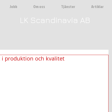
Jobb
Om oss
Tjänster
Artiklar
LK Scandinavia AB
 i produktion och kvalitet