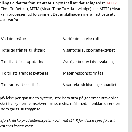
ng tid det tar från att ett fel uppstår till att det är åtgärdat. 
MTTR 
Time To Detect), MTTA (Mean Time To Acknowledge) och MTTF (Mean 
 var i processen tid försvinner. Det är skillnaden mellan att veta att 
akt varför.
Vad det mäter
Varför det spelar roll
Total tid från fel till åtgärd
Visar total supporteffektivitet
Tid till att felet upptäcks
Avslöjar brister i övervakning
Tid till att ärendet kvitteras
Mäter responsförmåga
Tid från kvittens till löst
Visar teknisk lösningskapacitet
yllelse per tjänst och system, inte bara titta på genomsnittsvärden. 
ärskritiskt system konsekvent missar sina mål, medan enklare ärenden 
a som ger falsk trygghet.
affärskritiska produktionssystem och mät MTTR för dessa specifikt. Ett 
blem som kostar mest.