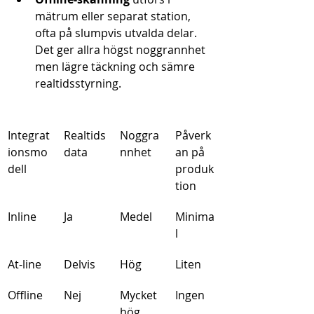
mätrum eller separat station, 
ofta på slumpvis utvalda delar. 
Det ger allra högst noggrannhet 
men lägre täckning och sämre 
realtidsstyrning.
Integrat
Realtids
Noggra
Påverk
ionsmo
data
nnhet
an på 
dell
produk
tion
Inline
Ja
Medel
Minima
l
At-line
Delvis
Hög
Liten
Offline
Nej
Mycket 
Ingen
hög