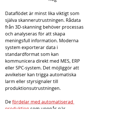
Dataflödet är minst lika viktigt som 
själva skannerutrustningen. Rådata 
från 3D-skanning behöver processas 
och analyseras för att skapa 
meningsfull information. Moderna 
system exporterar data i 
standardformat som kan 
kommunicera direkt med MES, ERP 
eller SPC-system. Det möjliggör att 
avvikelser kan trigga automatiska 
larm eller styrsignaler till 
produktionsutrustningen.
De 
fördelar med automatiserad 
produktion
 som uppnås när 
skanningsdata kopplas direkt till 
processparametrar är betydande. 