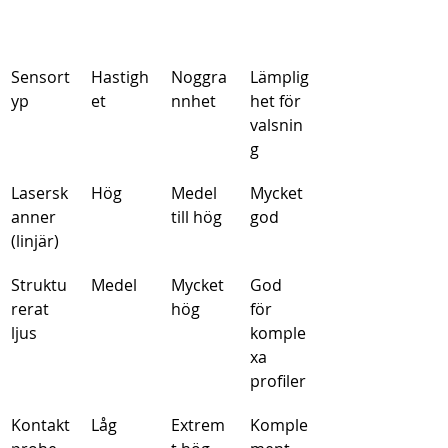
Sensort
Hastigh
Noggra
Lämplig
yp
et
nnhet
het för 
valsnin
g
Lasersk
Hög
Medel 
Mycket 
anner 
till hög
god
(linjär)
Struktu
Medel
Mycket 
God 
rerat 
hög
för 
ljus
komple
xa 
profiler
Kontakt
Låg
Extrem
Komple