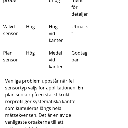
probe
t hög
ment 
för 
detaljer
Välvd 
Hög
Hög 
Utmärk
sensor
vid 
t
kanter
Plan 
Hög
Medel 
Godtag
sensor
vid 
bar
kanter
Vanliga problem uppstår när fel 
sensortyp väljs för applikationen. En 
plan sensor på en starkt krökt 
rörprofil ger systematiska kantfel 
som kumuleras längs hela 
mätsekvensen. Det är en av de 
vanligaste orsakerna till att 