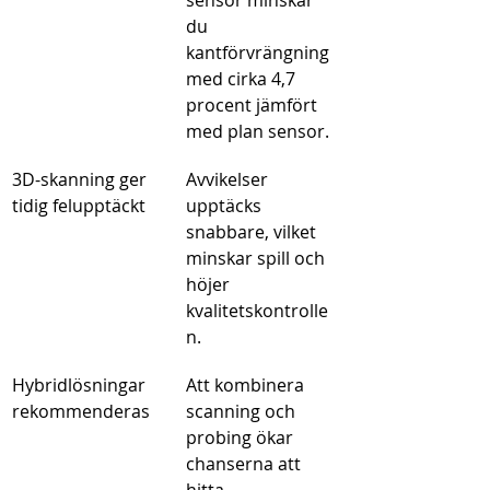
sensor minskar 
du 
kantförvrängning 
med cirka 4,7 
procent jämfört 
med plan sensor.
3D-skanning ger 
Avvikelser 
tidig felupptäckt
upptäcks 
snabbare, vilket 
minskar spill och 
höjer 
kvalitetskontrolle
n.
Hybridlösningar 
Att kombinera 
rekommenderas
scanning och 
probing ökar 
chanserna att 