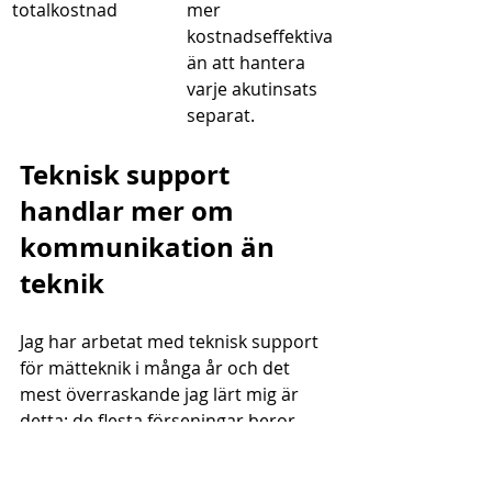
totalkostnad
mer 
kostnadseffektiva 
än att hantera 
varje akutinsats 
separat.
Teknisk support 
handlar mer om 
kommunikation än 
teknik
Jag har arbetat med teknisk support 
för mätteknik i många år och det 
mest överraskande jag lärt mig är 
detta: de flesta förseningar beror 
inte på att felet är svårt att lösa. De 
beror på att vi inte vet vad som 